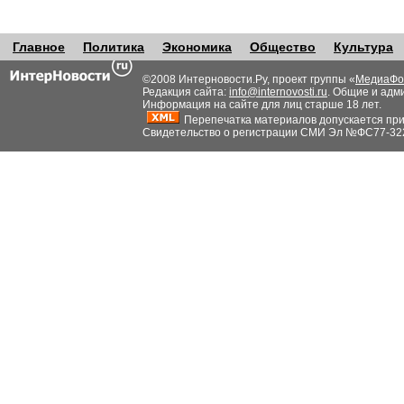
Главное
Политика
Экономика
Общество
Культура
©2008 Интерновости.Ру, проект группы «
МедиаФо
Редакция сайта:
info@internovosti.ru
. Общие и адм
Информация на сайте для лиц старше 18 лет.
Перепечатка материалов допускается при н
Свидетельство о регистрации СМИ Эл №ФС77-32