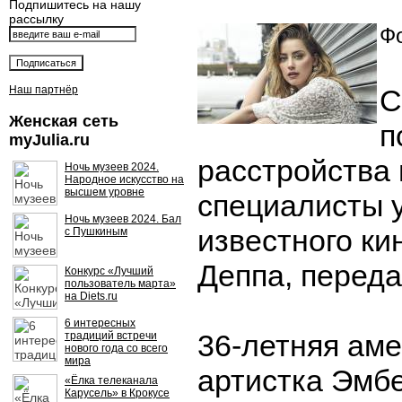
Подпишитесь на нашу
рассылку
Фо
Наш партнёр
С
Женская сеть
п
myJulia.ru
расстройства
Ночь музеев 2024.
Народное искусство на
высшем уровне
специалисты у
Ночь музеев 2024. Бал
известного к
с Пушкиным
Деппа, передае
Конкурс «Лучший
пользователь марта»
на Diets.ru
6 интересных
36-летняя ам
традиций встречи
нового года со всего
мира
артистка Эмб
«Ёлка телеканала
Карусель» в Крокусе