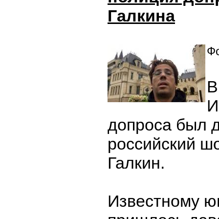
Галкина
Фо
В
И
допроса был 
российский ш
Галкин.
Известному ю