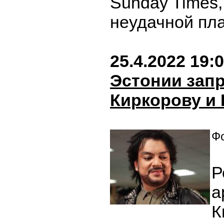
Sunday Times,
неудачной пл
25.4.2022 19:
Эстонии зап
Киркорову и 
Фо
Р
а
К