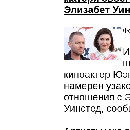
Элизабет Уи
Фо
И
ш
киноактер Юэ
намерен узак
отношения с 
Уинстед, сооб