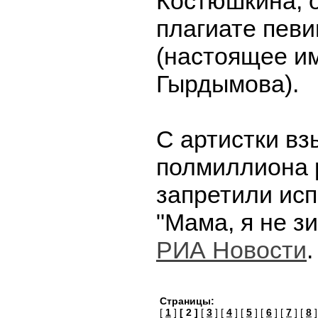
Костюшкина, 
плагиате певи
(настоящее и
Гырдымова).
С артистки вз
полмиллиона 
запретили ис
"Мама, я не з
РИА Новости
Страницы:
[
1
]
[ 2 ]
[
3
] [
4
] [
5
] [
6
] [
7
] [
8
]