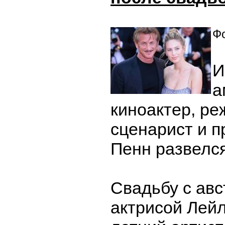
Фо
И
а
киноактер, ре
сценарист и 
Пенн развелся
Свадьбу с ав
актрисой Лей