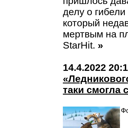
пришлось дав
делу о гибели
который неда
мертвым на п
StarHit.
»
14.4.2022 20:
«Ледникового
таки смогла 
Фо