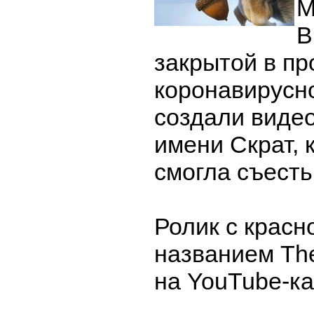
М
B
закрытой в пр
коронавирусн
создали видео
имени Скрат, 
смогла съесть
Ролик с крас
названием Th
на YouTube-ка