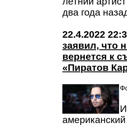
летний артист
два года наза
22.4.2022 22:
заявил, что 
вернется к с
«Пиратов Ка
Фо
И
американский