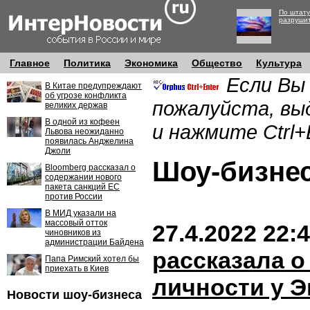
По штату
разруши
Главное
Политика
Экономика
Общество
Культура
Если Вы
В Китае предупреждают
об угрозе конфликта
пожалуйста, вы
великих держав
В одной из кофеен
и нажмите Ctrl+
Львова неожиданно
появилась Анджелина
Джоли
Шоу-бизн
Bloomberg рассказал о
содержании нового
пакета санкций ЕС
против России
В МИД указали на
массовый отток
27.4.2022 22:
чиновников из
администрации Байдена
рассказала о
Папа Римский хотел бы
приехать в Киев
личности у 
Новости шоу-бизнеса