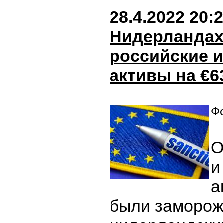
28.4.2022 20:
Нидерландах
российские и
активы на €6
Фо
О
и
а
были заморож