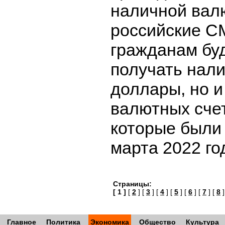
наличной вал
российские С
гражданам бу
получать нал
доллары, но и
валютных счет
которые были 
марта 2022 го
Страницы:
[ 1 ]
[
2
] [
3
] [
4
] [
5
] [
6
] [
7
] [
8
]
Главное
Политика
Экономика
Общество
Культура