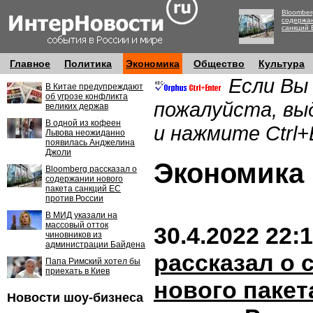
Bloomber
содержан
санкций 
Главное
Политика
Экономика
Общество
Культура
Если Вы
В Китае предупреждают
об угрозе конфликта
пожалуйста, вы
великих держав
В одной из кофеен
и нажмите Ctrl+
Львова неожиданно
появилась Анджелина
Джоли
Экономик
Bloomberg рассказал о
содержании нового
пакета санкций ЕС
против России
В МИД указали на
массовый отток
30.4.2022 22:
чиновников из
администрации Байдена
рассказал о
Папа Римский хотел бы
приехать в Киев
нового пакет
Новости шоу-бизнеса