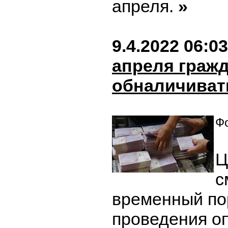
апреля.
»
9.4.2022 06:03
апреля граж
обналичиват
Фо
Ц
с
временный по
проведения о