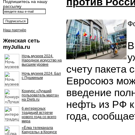
против Росс
Подпишитесь на нашу
рассылку
Фо
Наш партнёр
Женская сеть
В
myJulia.ru
у
Ночь музеев 2024.
Народное искусство на
высшем уровне
счету пакета 
Ночь музеев 2024. Бал
Евросоюз мож
с Пушкиным
введение полн
Конкурс «Лучший
пользователь марта»
на Diets.ru
нефть из РФ к
6 интересных
года, сообщае
традиций встречи
нового года со всего
мира
«Ёлка телеканала
Карусель» в Крокусе