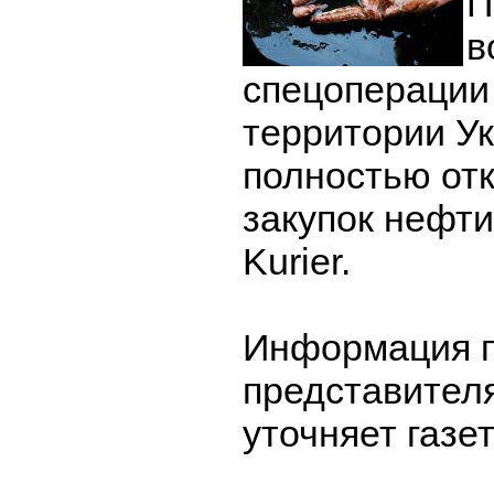
П
в
спецоперации
территории У
полностью отк
закупок нефти
Kurier.
Информация п
представител
уточняет газе