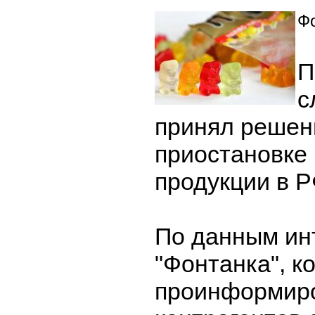
Фо
П
с
принял решен
приостановке 
продукции в Р
По данным ин
"Фонтанка", к
проинформир