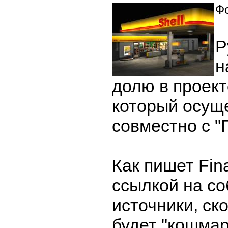
Фо
Р
н
долю в проект
который осущ
совместно с "
Как пишет Fina
ссылкой на с
источники, ско
будет "кошмар