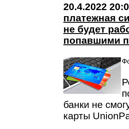
20.4.2022 20:
платежная с
не будет раб
попавшими п
Фо
Р
п
банки не смог
карты UnionPa