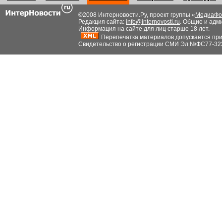
©2008 Интерновости.Ру, проект группы «
МедиаФо
Редакция сайта:
info@internovosti.ru
. Общие и адм
Информация на сайте для лиц старше 18 лет.
Перепечатка материалов допускается при н
Свидетельство о регистрации СМИ Эл №ФС77-32