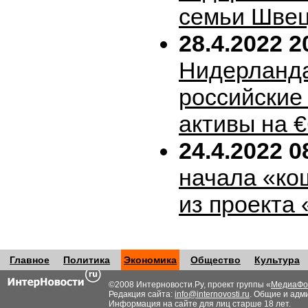
семьи Шве
28.4.2022 2
Нидерланда
российские
активы на 
24.4.2022 0
начала «ко
из проекта
Главное
Политика
Экономика
Общество
Культура
©2008 Интерновости.Ру, проект группы «
МедиаФо
Редакция сайта:
info@internovosti.ru
. Общие и адм
Информация на сайте для лиц старше 18 лет.