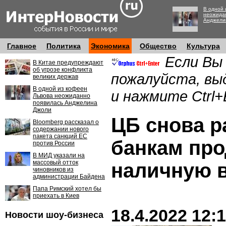
В одной 
неожида
Анджели
Главное
Политика
Экономика
Общество
Культура
Если Вы
В Китае предупреждают
об угрозе конфликта
пожалуйста, вы
великих держав
В одной из кофеен
и нажмите Ctrl+
Львова неожиданно
появилась Анджелина
Джоли
ЦБ снова 
Bloomberg рассказал о
содержании нового
пакета санкций ЕС
банкам про
против России
В МИД указали на
массовый отток
наличную 
чиновников из
администрации Байдена
Папа Римский хотел бы
приехать в Киев
18.4.2022 12:
Новости шоу-бизнеса