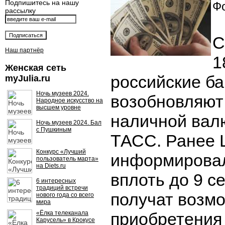
Подпишитесь на нашу
Фо
рассылку
С
Наш партнёр
1
Женская сеть
российские ба
myJulia.ru
Ночь музеев 2024.
возобновляют
Народное искусство на
высшем уровне
наличной вал
Ночь музеев 2024. Бал
с Пушкиным
ТАСС. Ранее 
Конкурс «Лучший
информировал
пользователь марта»
на Diets.ru
вплоть до 9 с
6 интересных
традиций встречи
получат возм
нового года со всего
мира
«Ёлка телеканала
приобретения
Карусель» в Крокусе