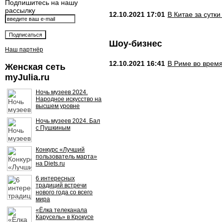
Подпишитесь на нашу
рассылку
12.10.2021 17:01
В Китае за сутк
Шоу-бизнес
Наш партнёр
12.10.2021 16:41
В Риме во время
Женская сеть
myJulia.ru
Ночь музеев 2024.
Народное искусство на
высшем уровне
Ночь музеев 2024. Бал
с Пушкиным
Конкурс «Лучший
пользователь марта»
на Diets.ru
6 интересных
традиций встречи
нового года со всего
мира
«Ёлка телеканала
Карусель» в Крокусе