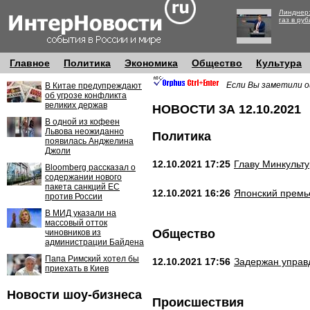
Линднер:
газ в руб
Главное
Политика
Экономика
Общество
Культура
Если Вы заметили о
В Китае предупреждают
об угрозе конфликта
великих держав
НОВОСТИ ЗА 12.10.2021
В одной из кофеен
Львова неожиданно
Политика
появилась Анджелина
Джоли
12.10.2021 17:25
Главу Минкульту
Bloomberg рассказал о
содержании нового
пакета санкций ЕС
12.10.2021 16:26
Японский премье
против России
В МИД указали на
массовый отток
Общество
чиновников из
администрации Байдена
Папа Римский хотел бы
12.10.2021 17:56
Задержан управ
приехать в Киев
Новости шоу-бизнеса
Происшествия