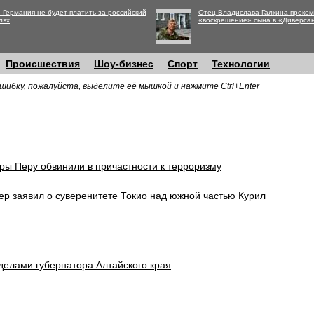
 Германия не будет платить за российский
Отец Владислава Галкина проко
лях
«воскрешение» сына в «Диверса
Происшествия
Шоу-бизнес
Спорт
Технологии
шибку, пожалуйста, выделите её мышкой и нажмите Ctrl+Enter
ры Перу обвинили в причастности к терроризму
р заявил о суверенитете Токио над южной частью Курил
делами губернатора Алтайского края