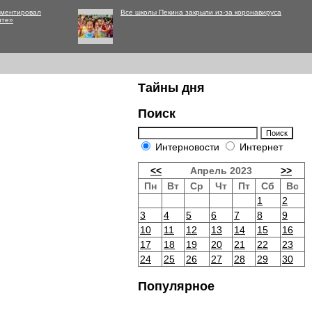
мментировал
Все школы Пекина закрыли из-за коронавируса
нте»
Тайны дня
Поиск
Интерновости
Интернет
<<
Апрель 2023
>>
Пн
Вт
Ср
Чт
Пт
Сб
Вс
1
2
3
4
5
6
7
8
9
10
11
12
13
14
15
16
17
18
19
20
21
22
23
24
25
26
27
28
29
30
Популярное