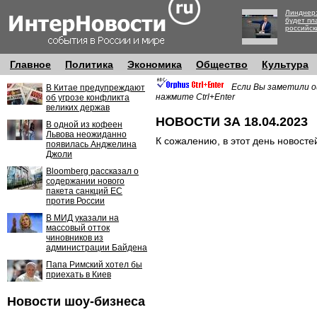
Линднер:
будет пл
российск
Главное
Политика
Экономика
Общество
Культура
Если Вы заметили о
В Китае предупреждают
нажмите Ctrl+Enter
об угрозе конфликта
великих держав
НОВОСТИ ЗА 18.04.2023
В одной из кофеен
Львова неожиданно
К сожалению, в этот день новосте
появилась Анджелина
Джоли
Bloomberg рассказал о
содержании нового
пакета санкций ЕС
против России
В МИД указали на
массовый отток
чиновников из
администрации Байдена
Папа Римский хотел бы
приехать в Киев
Новости шоу-бизнеса