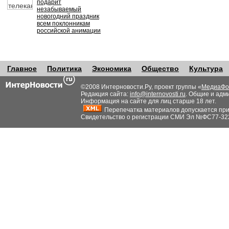
подарит
незабываемый
новогодний праздник
всем поклонникам
российской анимации
Главное
Политика
Экономика
Общество
Культура
©2008 Интерновости.Ру, проект группы «
МедиаФо
Редакция сайта:
info@internovosti.ru
. Общие и адм
Информация на сайте для лиц старше 18 лет.
Перепечатка материалов допускается при н
Свидетельство о регистрации СМИ Эл №ФС77-32