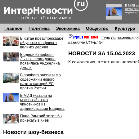
В МИД ук
отток чи
админис
Главное
Политика
Экономика
Общество
Культура
Если Вы заметили о
В Китае предупреждают
нажмите Ctrl+Enter
об угрозе конфликта
великих держав
НОВОСТИ ЗА 15.04.2023
В одной из кофеен
Львова неожиданно
К сожалению, в этот день новосте
появилась Анджелина
Джоли
Bloomberg рассказал о
содержании нового
пакета санкций ЕС
против России
В МИД указали на
массовый отток
чиновников из
администрации Байдена
Папа Римский хотел бы
приехать в Киев
Новости шоу-бизнеса