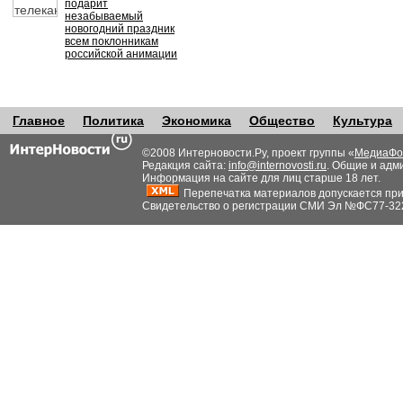
подарит
незабываемый
новогодний праздник
всем поклонникам
российской анимации
Главное
Политика
Экономика
Общество
Культура
©2008 Интерновости.Ру, проект группы «
МедиаФо
Редакция сайта:
info@internovosti.ru
. Общие и адм
Информация на сайте для лиц старше 18 лет.
Перепечатка материалов допускается при н
Свидетельство о регистрации СМИ Эл №ФС77-32