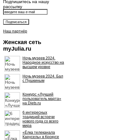
Подпишитесь на нашу
рассылку
Наш партнёр
Женская сеть
myJulia.ru
Ночь музеев 2024.
Народное искусство на
высшем уровне
Ночь музеев 2024. Бал
с Пушкиным
Конкурс «Лучший
пользователь марта»
на Diets.ru
6 интересных
традиций встречи
нового года со всего
мира
«Ёлка телеканала
Карусель» в Крокусе