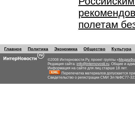
Российским
рекомендов
полетам бе
Главное
Политика
Экономика
Общество
Культура
©2008 Интерновости.Ру, проект группы «
МедиаФо
Редакция сайта:
info@internovosti.ru
. Общие и адм
Информация на сайте для лиц старше 18 лет.
Перепечатка материалов допускается при н
Свидетельство о регистрации СМИ Эл №ФС77-32