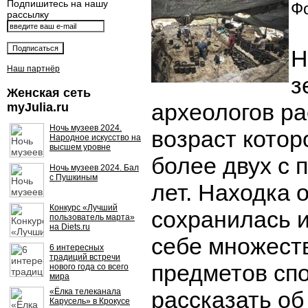
Подпишитесь на нашу
Фо
рассылку
Н
Наш партнёр
з
Женская сеть
археологов р
myJulia.ru
Ночь музеев 2024.
возраст котор
Народное искусство на
высшем уровне
более двух с 
Ночь музеев 2024. Бал
с Пушкиным
лет. Находка 
Конкурс «Лучший
сохранилась и
пользователь марта»
на Diets.ru
себе множест
6 интересных
традиций встречи
предметов сп
нового года со всего
мира
«Ёлка телеканала
рассказать об
Карусель» в Крокусе