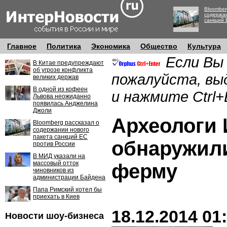
Bloomber
содержан
санкций 
Главное
Политика
Экономика
Общество
Культура
Если Вы
В Китае предупреждают
об угрозе конфликта
пожалуйста, вы
великих держав
В одной из кофеен
и нажмите Ctrl+
Львова неожиданно
появилась Анджелина
Джоли
Археологи 
Bloomberg рассказал о
содержании нового
пакета санкций ЕС
обнаружил
против России
В МИД указали на
массовый отток
ферму
чиновников из
администрации Байдена
Папа Римский хотел бы
приехать в Киев
18.12.2014 01
Новости шоу-бизнеса