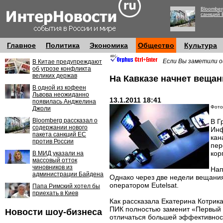
Bloomber
санкций 
Главное
Политика
Экономика
Общество
Культура
Если Вы заметили о
В Китае предупреждают
об угрозе конфликта
великих держав
На Кавказе начнет веща
В одной из кофеен
Львова неожиданно
13.1.2011 18:41
появилась Анджелина
Фото
Джоли
Bloomberg рассказал о
В Г
содержании нового
Инф
пакета санкций ЕС
кан
против России
пер
кор
В МИД указали на
массовый отток
чиновников из
Нап
администрации Байдена
Однако через две недели вещани
оператором Eutelsat.
Папа Римский хотел бы
приехать в Киев
Как рассказала Екатерина Котрик
ПИК полностью заменит «Первый К
Новости шоу-бизнеса
отличаться большей эффективнос