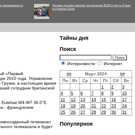
к чиновников из
Назван размер выплат ветеранам ВОВ в честь 9 мая
в странах Азии
Тайны дня
Поиск
Интерновости
Интернет
ный «Первый
<<
Март 2024
>>
аре 2010 года. Управление
Пн
Вт
Ср
Чт
Пт
Сб
Вс
Грузии, в настоящее время
1
2
3
вший сотрудник британской
4
5
6
7
8
9
10
11
12
13
14
15
16
17
 Eutelsat W4-W7 36.0°E.
18
19
20
21
22
23
24
ка - французским
25
26
27
28
29
30
31
 новосозданный телеканал
Популярное
льного телеканала и будет