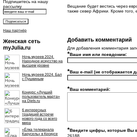
Подпишитесь на нашу
Вещание будет вестись через евро
рассылку
также север Африки. Кроме того, е
Наш партнёр
Добавить комментарий
Женская сеть
myJulia.ru
Для добавления комментария зап
*
Ваше имя или псевдоним:
Ночь музеев 2024.
Народное искусство на
высшем уровне
*
Ваш e-mail (не отображается д
Ночь музеев 2024. Бал
с Пушкиным
*
Ваш комментарий:
Конкурс «Лучший
пользователь марта»
на Diets.ru
6 интересных
традиций встречи
нового года со всего
мира
*
«Ёлка телеканала
Введите цифры, которые Вы 
Карусель» в Крокусе
26188