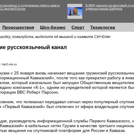
g рассказал о содержании нового пакета
В МИД указали на массовый отто
ЕС против России
администрации Байдена
Происшествия
Шоу-бизнес
Спорт
Технологии
шибку, пожалуйста, выделите её мышкой и нажмите Ctrl+Enter
ние русскоязычный канал
: mp3.ura.ru
рузии с 25 января вновь начинает вещание грузинский русскоязыч
ормационный Кавказский», после того как прекратил работу в янв
алом, который изначально был запущен Общественным вещателем 
едано компании «К-1», одним из учредителей которой является бы
порации BBC Роберт Парсонс.
омним, что телеканал передавал сигнал через популярный спутник
я «Первый Кавказский» был отключен от эфира владельцем спутни
адзе, руководитель информационной службы Первого Кавказского,
авказский» в кабельных сетях Грузии в качестве третьего национа
тью вещания на спутниковой платформе для России и Кавказа.