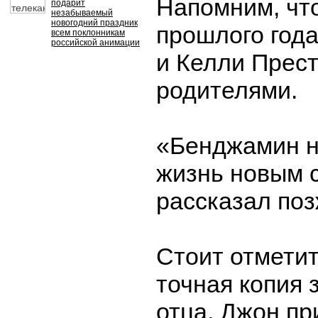
Напомним, чт
подарит
незабываемый
новогодний праздник
прошлого год
всем поклонникам
российской анимации
и Келли Прест
родителями.
«Бенджамин н
жизнь новым 
рассказал поз
Стоит отметит
точная копия 
отца. Джон пр