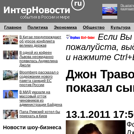
По штату
разруши
Главное
Политика
Экономика
Общество
Культура
Если Вы
В Китае предупреждают
об угрозе конфликта
пожалуйста, вы
великих держав
В одной из кофеен
и нажмите Ctrl+
Львова неожиданно
появилась Анджелина
Джоли
Джон Трав
Bloomberg рассказал о
содержании нового
пакета санкций ЕС
показал сы
против России
В МИД указали на
массовый отток
чиновников из
администрации Байдена
13.1.2011 17:
Папа Римский хотел бы
приехать в Киев
Фо
Новости шоу-бизнеса
Дж