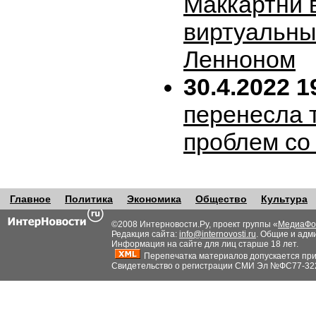
Маккартни 
виртуальн
Ленноном
30.4.2022 1
перенесла т
проблем со
Главное
Политика
Экономика
Общество
Культура
©2008 Интерновости.Ру, проект группы «
МедиаФо
Редакция сайта:
info@internovosti.ru
. Общие и адм
Информация на сайте для лиц старше 18 лет.
Перепечатка материалов допускается при н
Свидетельство о регистрации СМИ Эл №ФС77-32