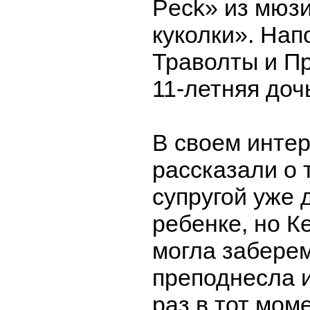
Peck» из мюз
куколки». Нап
Траволты и П
11-летняя доч
В своем инте
рассказали о т
супругой уже 
ребенке, но К
могла забере
преподнесла и
раз в тот моме