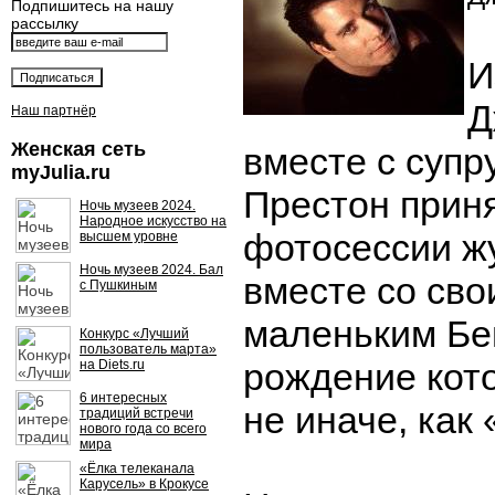
Подпишитесь на нашу
рассылку
И
Д
Наш партнёр
Женская сеть
вместе с супр
myJulia.ru
Престон приня
Ночь музеев 2024.
Народное искусство на
фотосессии жу
высшем уровне
Ночь музеев 2024. Бал
вместе со сво
с Пушкиным
маленьким Бе
Конкурс «Лучший
пользователь марта»
рождение кот
на Diets.ru
6 интересных
не иначе, как
традиций встречи
нового года со всего
мира
«Ёлка телеканала
Карусель» в Крокусе