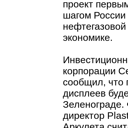
проект первы
шагом России 
нефтегазовой
экономике.
Инвестицион
корпорации С
сообщил, что 
дисплеев буде
Зеленограде.
директор Plas
Аркулета счит