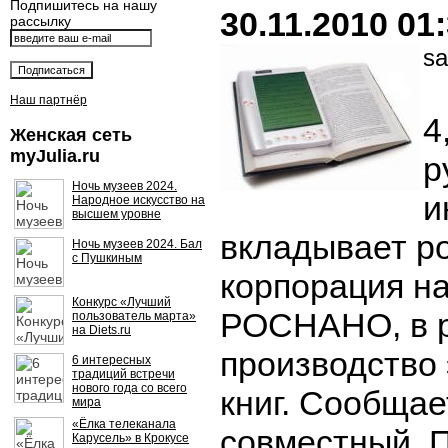
Подпишитесь на нашу
30.11.2010 01
рассылку
sa
Наш партнёр
4
Женская сеть
myJulia.ru
р
Ночь музеев 2024.
и
Народное искусство на
высшем уровне
вкладывает р
Ночь музеев 2024. Бал
с Пушкиным
корпорация на
Конкурс «Лучший
РОСНАНО, в р
пользователь марта»
на Diets.ru
производство
6 интересных
традиций встречи
нового года со всего
книг. Сообщае
мира
«Ёлка телеканала
совместный. 
Карусель» в Крокусе