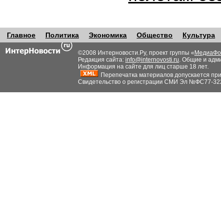
Главное
Политика
Экономика
Общество
Культура
©2008 Интерновости.Ру, проект группы «
МедиаФо
Редакция сайта:
info@internovosti.ru
. Общие и адм
Информация на сайте для лиц старше 18 лет.
Перепечатка материалов допускается при н
Свидетельство о регистрации СМИ Эл №ФС77-32