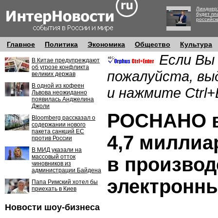
Линднер:
будет пл
российск
Главное
Политика
Экономика
Общество
Культура
Если Вы
В Китае предупреждают
об угрозе конфликта
пожалуйста, вы
великих держав
В одной из кофеен
и нажмите Ctrl+
Львова неожиданно
появилась Анджелина
Джоли
РОСНАНО в
Bloomberg рассказал о
содержании нового
пакета санкций ЕС
4,7 миллиа
против России
В МИД указали на
массовый отток
в производ
чиновников из
администрации Байдена
электронны
Папа Римский хотел бы
приехать в Киев
Новости шоу-бизнеса