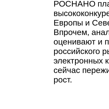
РОСНАНО пла
высококонкур
Европы и Сев
Впрочем, ана
оценивают и 
российского р
электронных к
сейчас переж
рост.