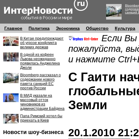
Bloomber
содержан
санкций 
Главное
Политика
Экономика
Общество
Культура
Если Вы
В Китае предупреждают
об угрозе конфликта
пожалуйста, вы
великих держав
В одной из кофеен
и нажмите Ctrl+
Львова неожиданно
появилась Анджелина
Джоли
С Гаити на
Bloomberg рассказал о
содержании нового
пакета санкций ЕС
глобальны
против России
В МИД указали на
массовый отток
Земли
чиновников из
администрации Байдена
Папа Римский хотел бы
приехать в Киев
20.1.2010 21:
Новости шоу-бизнеса