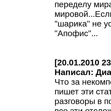
переделу мира
мировой...Есл
"шарика" не у
"Апофис"...
[20.01.2010 23
Написал: Ди
Что за неком
пишет эти ста
разговоры в п
все эти отсле