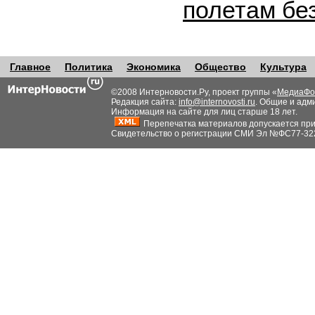
полетам бе
Главное
Политика
Экономика
Общество
Культура
©2008 Интерновости.Ру, проект группы «
МедиаФо
Редакция сайта:
info@internovosti.ru
. Общие и адм
Информация на сайте для лиц старше 18 лет.
Перепечатка материалов допускается при н
Свидетельство о регистрации СМИ Эл №ФС77-32