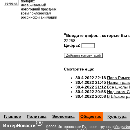
подарит
незабываемый
новогодний праздник
всем поклонникам
российской анимации
*
Введите цифры, которые Вы 
22258
Цифры:
Смотрите еще:
30.4.2022 22:18
Папа Римск
30.4.2022 21:45
Назван разм
30.4.2022 21:12
Все школы 
30.4.2022 20:58
Над югом С
30.4.2022 20:58
В Ейском р
Главное
Политика
Экономика
Общество
Культура
©2008 Интерновости.Ру, проект группы «
МедиаФо