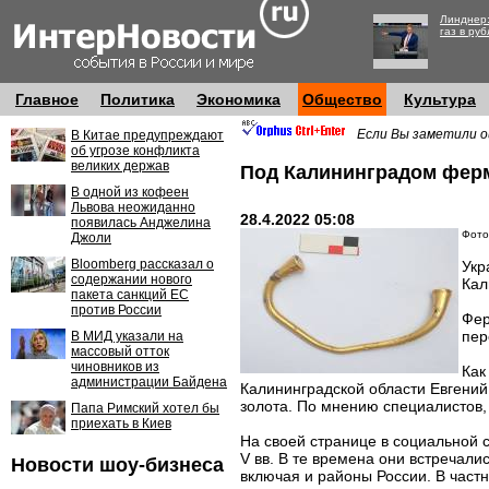
Линднер:
газ в руб
Главное
Политика
Экономика
Общество
Культура
Если Вы заметили о
В Китае предупреждают
об угрозе конфликта
великих держав
Под Калининградом ферм
В одной из кофеен
Львова неожиданно
28.4.2022 05:08
появилась Анджелина
Фото:
Джоли
Bloomberg рассказал о
Укр
содержании нового
Кал
пакета санкций ЕС
против России
Фер
пер
В МИД указали на
массовый отток
чиновников из
Как
администрации Байдена
Калининградской области Евгений
золота. По мнению специалистов, 
Папа Римский хотел бы
приехать в Киев
На своей странице в социальной с
V вв. В те времена они встречал
Новости шоу-бизнеса
включая и районы России. В частн