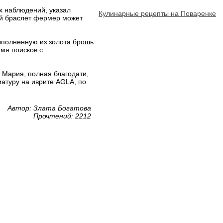
х наблюдений, указал
Кулинарные рецепты на Поваренке
ий браслет фермер может
ыполненную из золота брошь
мя поисков с
 Мария, полная благодати,
иатуру на иврите AGLA, по
Автор: Злата Богатова
Прочтений: 2212