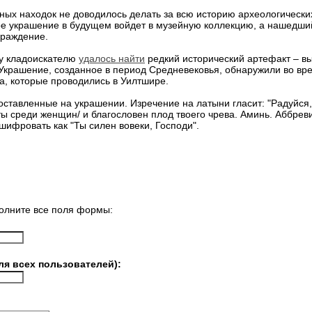
ных находок не доводилось делать за всю историю археологически
ное украшение в будущем войдет в музейную коллекцию, а нашедш
граждение.
у кладоискателю
удалось найти
редкий исторический артефакт – в
 Украшение, созданное в период Средневековья, обнаружили во вре
, которые проводились в Уилтшире.
оставленные на украшении. Изречение на латыни гласит: "Радуйся,
ты среди женщин/ и благословен плод твоего чрева. Аминь. Аббрев
ифровать как "Ты силен вовеки, Господи".
олните все поля формы:
ля всех пользователей):