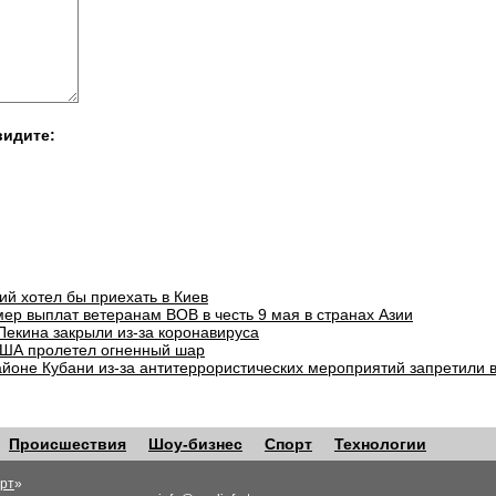
видите:
ий хотел бы приехать в Киев
ер выплат ветеранам ВОВ в честь 9 мая в странах Азии
Пекина закрыли из-за коронавируса
ША пролетел огненный шар
айоне Кубани из-за антитеррористических мероприятий запретили 
Происшествия
Шоу-бизнес
Спорт
Технологии
рт
»