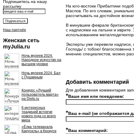
Подпишитесь на нашу
На юго-востоке Прибалтики подоб
рассылку
Маслов. По его словам, уникаль
рассчитывать на достойное возна
В минувшем феврале британском
с надписями на латыни и иврите.
Наш партнёр
использованием металлодетектора
Женская сеть
Эксперты уже перевели надписи, 
myJulia.ru
Господь/ с тобою/ благословенна 
мнению специалистов, можно расш
Ночь музеев 2024.
Народное искусство на
высшем уровне
Ночь музеев 2024. Бал
с Пушкиным
Добавить комментарий
Для добавления комментария зап
Конкурс «Лучший
пользователь марта»
*
Ваше имя или псевдоним:
на Diets.ru
6 интересных
*
традиций встречи
Ваш e-mail (не отображается д
нового года со всего
мира
«Ёлка телеканала
*
Ваш комментарий:
Карусель» в Крокусе