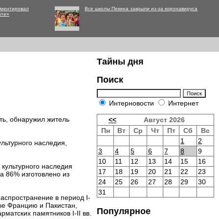
мментировал
Все школы Пекина закрыли из-за коронавируса
нте»
Тайны дня
Поиск
Интерновости
Интернет
ть, обнаружил житель
<<
Август 2026
Пн
Вт
Ср
Чт
Пт
Сб
Вс
1
2
льтурного наследия,
3
4
5
6
7
8
9
10
11
12
13
14
15
16
 культурного наследия
17
18
19
20
21
22
23
а 86% изготовлено из
24
25
26
27
28
29
30
31
распространение в период I-
ые Францию и Пакистан,
Популярное
матских памятников I-II вв.