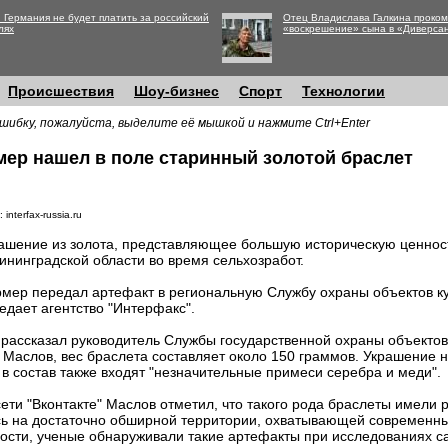
 Германия не будет платить за российский
Отец Владислава Галкина проко
лях
«воскрешение» сына в «Диверса
Происшествия
Шоу-бизнес
Спорт
Технологии
шибку, пожалуйста, выделите её мышкой и нажмите Ctrl+Enter
ер нашел в поле старинный золотой браслет
 interfax-russia.ru
ашение из золота, представляющее большую историческую ценнос
ининградской области во время сельхозработ.
мер передал артефакт в региональную Службу охраны объектов ку
едает агентство "Интерфакс".
 рассказал руководитель Службы государственной охраны объектов
 Маслов, вес браслета составляет около 150 граммов. Украшение н
в состав также входят "незначительные примеси серебра и меди".
ети "Вконтакте" Маслов отметил, что такого рода браслеты имели 
ись на достаточно обширной территории, охватывающей современн
ости, ученые обнаруживали такие артефакты при исследованиях сар