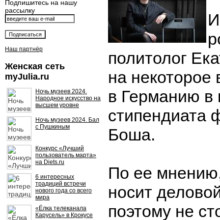
Подпишитесь на нашу
рассылку
И
р
Наш партнёр
политолог Ек
Женская сеть
на некоторое
myJulia.ru
в Германию в 
Ночь музеев 2024.
Народное искусство на
высшем уровне
стипендиата 
Ночь музеев 2024. Бал
с Пушкиным
Боша.
Конкурс «Лучший
пользователь марта»
на Diets.ru
По ее мнению,
6 интересных
традиций встречи
носит деловой
нового года со всего
мира
поэтому не ст
«Ёлка телеканала
Карусель» в Крокусе