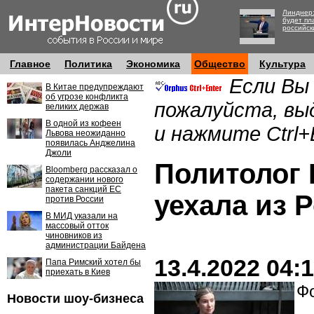
Линднер:
будет пл
российск
Главное
Политика
Экономика
Общество
Культура
Если Вы
В Китае предупреждают
об угрозе конфликта
пожалуйста, вы
великих держав
В одной из кофеен
и нажмите Ctrl+
Львова неожиданно
появилась Анджелина
Джоли
Политолог
Bloomberg рассказал о
содержании нового
пакета санкций ЕС
уехала из 
против России
В МИД указали на
массовый отток
чиновников из
администрации Байдена
13.4.2022 04:
Папа Римский хотел бы
приехать в Киев
Фо
Новости шоу-бизнеса