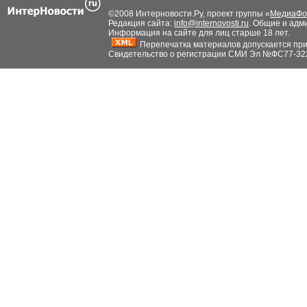
©2008 Интерновости.Ру, проект группы «
МедиаФо
Редакция сайта:
info@internovosti.ru
. Общие и адм
Информация на сайте для лиц старше 18 лет.
Перепечатка материалов допускается при н
Свидетельство о регистрации СМИ Эл №ФС77-32