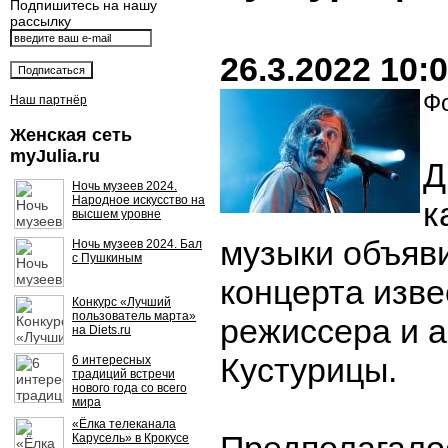
Подпишитесь на нашу
рассылку
26.3.2022 10:
Фо
Наш партнёр
Женская сеть
myJulia.ru
Д
Ночь музеев 2024.
Народное искусство на
к
высшем уровне
музыки объяв
Ночь музеев 2024. Бал
с Пушкиным
концерта изве
Конкурс «Лучший
пользователь марта»
режиссера и 
на Diets.ru
Кустурицы.
6 интересных
традиций встречи
нового года со всего
мира
«Ёлка телеканала
Карусель» в Крокусе