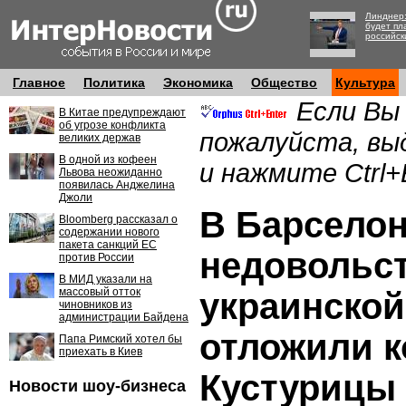
Линднер:
будет пл
российск
Главное
Политика
Экономика
Общество
Культура
Если Вы
В Китае предупреждают
об угрозе конфликта
пожалуйста, вы
великих держав
В одной из кофеен
и нажмите Ctrl+
Львова неожиданно
появилась Анджелина
Джоли
В Барселон
Bloomberg рассказал о
содержании нового
пакета санкций ЕС
недовольс
против России
В МИД указали на
массовый отток
украинско
чиновников из
администрации Байдена
отложили к
Папа Римский хотел бы
приехать в Киев
Кустурицы
Новости шоу-бизнеса