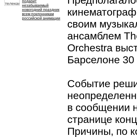
Предполагалос
подарит
незабываемый
кинематограф
новогодний праздник
всем поклонникам
российской анимации
своим музык
ансамблем Th
Orchestra выс
Барселоне 30 
Событие реши
неопределенн
в сообщении 
странице конц
Причины, по 