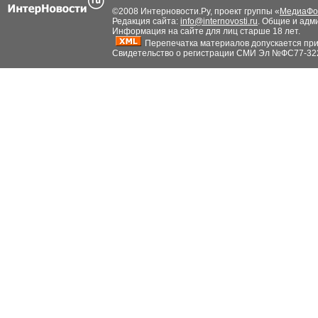
©2008 Интерновости.Ру, проект группы «
МедиаФо
Редакция сайта:
info@internovosti.ru
. Общие и адм
Информация на сайте для лиц старше 18 лет.
Перепечатка материалов допускается при н
Свидетельство о регистрации СМИ Эл №ФС77-32