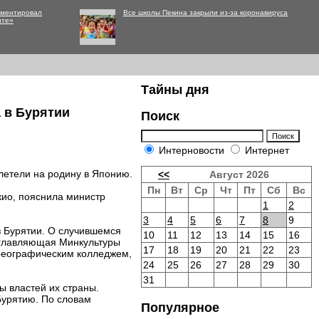
мментировал
Все школы Пекина закрыли из-за коронавируса
нте»
Тайны дня
 в Бурятии
Поиск
Интерновости
Интернет
летели на родину в Японию.
<<
Август 2026
Пн
Вт
Ср
Чт
Пт
Сб
Вс
кио, пояснила министр
1
2
3
4
5
6
7
8
9
из Бурятии. О случившемся
10
11
12
13
14
15
16
озглавляющая Минкультуры
17
18
19
20
21
22
23
ореографическим колледжем,
24
25
26
27
28
29
30
31
ы властей их страны.
Бурятию. По словам
Популярное