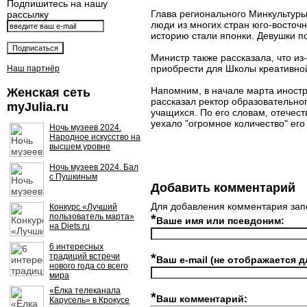
Подпишитесь на нашу
Глава регионального Минкультуры
рассылку
люди из многих стран юго-восточн
историю стали японки. Девушки п
Министр также рассказала, что и
приобрести для Школы креативной
Наш партнёр
Напомним, в начале марта иност
Женская сеть
рассказал ректор образовательно
myJulia.ru
учащихся. По его словам, отечес
уехало "огромное количество" его
Ночь музеев 2024.
Народное искусство на
высшем уровне
Ночь музеев 2024. Бал
с Пушкиным
Добавить комментарий
Для добавления комментария зап
Конкурс «Лучший
пользователь марта»
*
Ваше имя или псевдоним:
на Diets.ru
6 интересных
*
традиций встречи
Ваш e-mail (не отображается д
нового года со всего
мира
«Ёлка телеканала
*
Ваш комментарий:
Карусель» в Крокусе