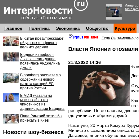
Линднер:
газ в руб
Главное
Политика
Экономика
Общество
Культура
Если Вы заметили о
В Китае предупреждают
об угрозе конфликта
великих держав
Власти Японии отозвали
В одной из кофеен
Львова неожиданно
21.3.2022 14:36
появилась Анджелина
Фото
Джоли
Bloomberg рассказал о
Две
содержании нового
пакета санкций ЕС
Сту
против России
кул
В МИД указали на
массовый отток
Как
чиновников из
на 
администрации Байдена
республики. По ее словам, две юн
где учились и обрели друзей.
Папа Римский хотел бы
приехать в Киев
Накануне, 20 марта Кимура Курум
Министр с сожалением описала со
Новости шоу-бизнеса
Дагаевой, японки обучались вмес