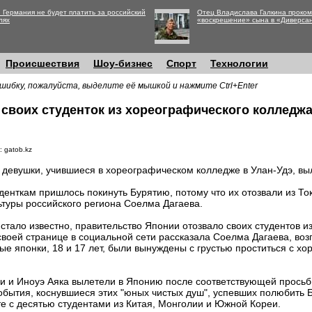
 Германия не будет платить за российский
Отец Владислава Галкина проко
лях
«воскрешение» сына в «Диверса
Происшествия
Шоу-бизнес
Спорт
Технологии
шибку, пожалуйста, выделите её мышкой и нажмите Ctrl+Enter
 своих студенток из хореографического колледжа
: gatob.kz
 девушки, учившиеся в хореографическом колледже в Улан-Удэ, вы
денткам пришлось покинуть Бурятию, потому что их отозвали из То
ьтуры российского региона Соелма Дагаева.
 стало известно, правительство Японии отозвало своих студентов 
своей странице в социальной сети рассказала Соелма Дагаева, в
ые японки, 18 и 17 лет, были вынуждены с грустью проститься с х
и и Иноуэ Аяка вылетели в Японию после соответствующей просьб
бытия, коснувшиеся этих "юных чистых душ", успевших полюбить 
те с десятью студентами из Китая, Монголии и Южной Кореи.