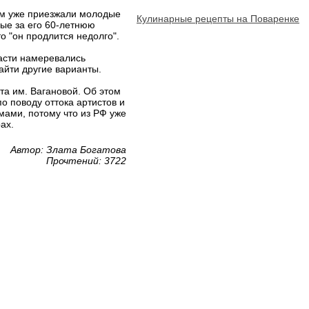
ом уже приезжали молодые
Кулинарные рецепты на Поваренке
вые за его 60-летнюю
о "он продлится недолго".
ласти намеревались
айти другие варианты.
а им. Вагановой. Об этом
о поводу оттока артистов и
мами, потому что из РФ уже
ах.
Автор: Злата Богатова
Прочтений: 3722