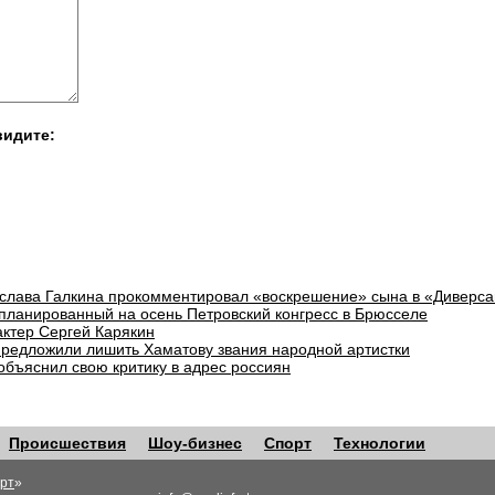
видите:
слава Галкина прокомментировал «воскрешение» сына в «Диверса
планированный на осень Петровский конгресс в Брюсселе
актер Сергей Карякин
предложили лишить Хаматову звания народной артистки
объяснил свою критику в адрес россиян
Происшествия
Шоу-бизнес
Спорт
Технологии
рт
»