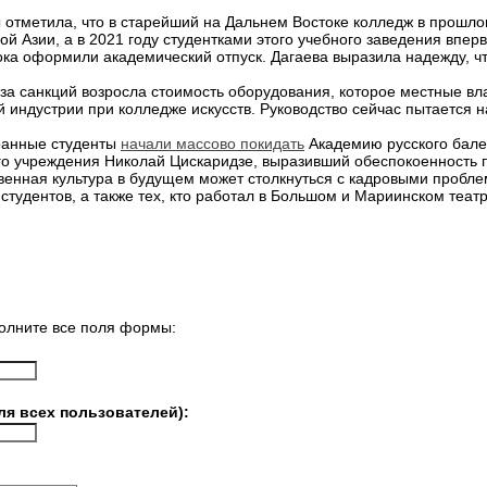
 отметила, что в старейший на Дальнем Востоке колледж в прошл
ой Азии, а в 2021 году студентками этого учебного заведения впер
ока оформили академический отпуск. Дагаева выразила надежду, чт
з-за санкций возросла стоимость оборудования, которое местные в
 индустрии при колледже искусств. Руководство сейчас пытается н
ранные студенты
начали массово покидать
Академию русского балет
го учреждения Николай Цискаридзе, выразивший обеспокоенность п
твенная культура в будущем может столкнуться с кадровыми пробле
 студентов, а также тех, кто работал в Большом и Мариинском театр
олните все поля формы:
ля всех пользователей):