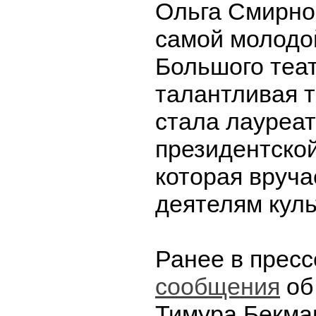
Ольга Смирно
самой молодо
Большого теат
талантливая 
стала лауреа
президентско
которая вруч
деятелям куль
Ранее в прес
сообщения
об
Тимура Бекма