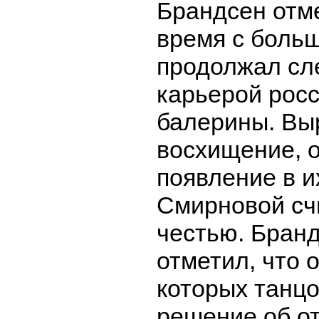
Брандсен отме
время с боль
продолжал сл
карьерой рос
балерины. Вы
восхищение, о
появление в и
Смирновой сч
честью. Бран
отметил, что 
которых танц
решение об от