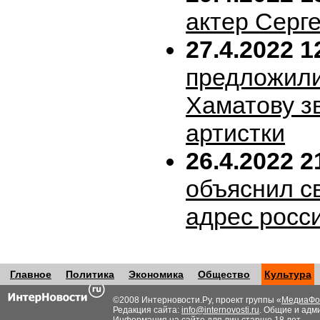
актер Серг
27.4.2022 1
предложил
Хаматову з
артистки
26.4.2022 2
объяснил с
адрес росс
Главное
Политика
Экономика
Общество
Культура
©2008 Интерновости.Ру, проект группы «
МедиаФо
Редакция сайта:
info@internovosti.ru
. Общие и адм