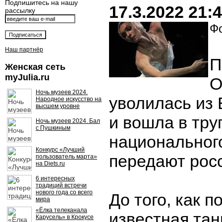
Подпишитесь на нашу
17.3.2022 21:
рассылку
Фо
Наш партнёр
П
Женская сеть
myJulia.ru
О
Ночь музеев 2024.
уволилась из 
Народное искусство на
высшем уровне
и вошла в тру
Ночь музеев 2024. Бал
с Пушкиным
национального
Конкурс «Лучший
передают рос
пользователь марта»
на Diets.ru
6 интересных
традиций встречи
нового года со всего
До того, как п
мира
«Ёлка телеканала
известная та
Карусель» в Крокусе