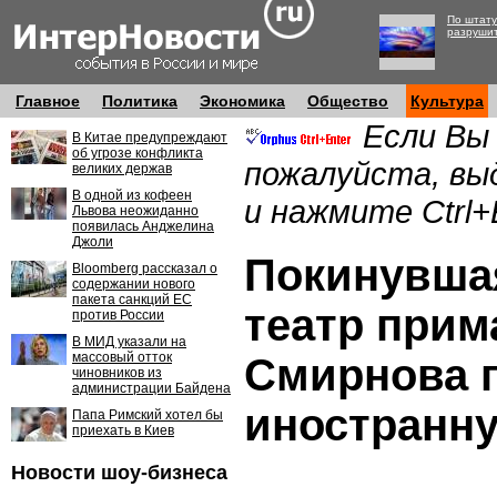
По штату
разруши
Главное
Политика
Экономика
Общество
Культура
Если Вы
В Китае предупреждают
об угрозе конфликта
пожалуйста, вы
великих держав
В одной из кофеен
и нажмите Ctrl+
Львова неожиданно
появилась Анджелина
Джоли
Покинувша
Bloomberg рассказал о
содержании нового
пакета санкций ЕС
театр прим
против России
В МИД указали на
массовый отток
Смирнова 
чиновников из
администрации Байдена
иностранну
Папа Римский хотел бы
приехать в Киев
Новости шоу-бизнеса