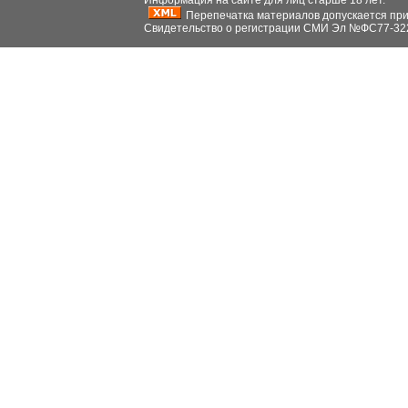
Информация на сайте для лиц старше 18 лет.
Перепечатка материалов допускается при н
Свидетельство о регистрации СМИ Эл №ФС77-32