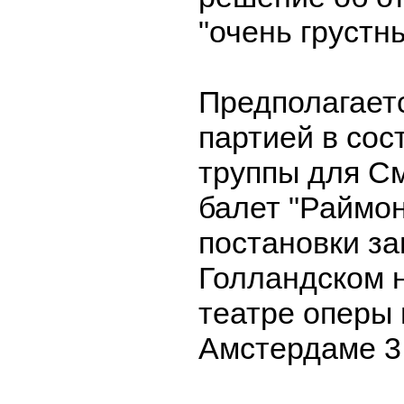
"очень грустн
Предполагаетс
партией в сос
труппы для С
балет "Раймо
постановки з
Голландском 
театре оперы 
Амстердаме 3