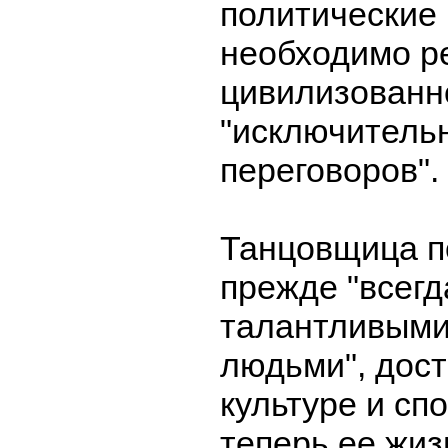
политические
необходимо р
цивилизованн
"исключитель
переговоров".
Танцовщица п
прежде "всегд
талантливыми
людьми", дос
культуре и сп
теперь ее жиз