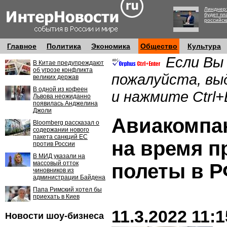
Линднер:
будет пл
российск
Главное
Политика
Экономика
Общество
Культура
Если Вы
В Китае предупреждают
об угрозе конфликта
пожалуйста, вы
великих держав
В одной из кофеен
и нажмите Ctrl+
Львова неожиданно
появилась Анджелина
Джоли
Авиакомпа
Bloomberg рассказал о
содержании нового
пакета санкций ЕС
на время п
против России
В МИД указали на
массовый отток
полеты в 
чиновников из
администрации Байдена
Папа Римский хотел бы
приехать в Киев
11.3.2022 11:1
Новости шоу-бизнеса