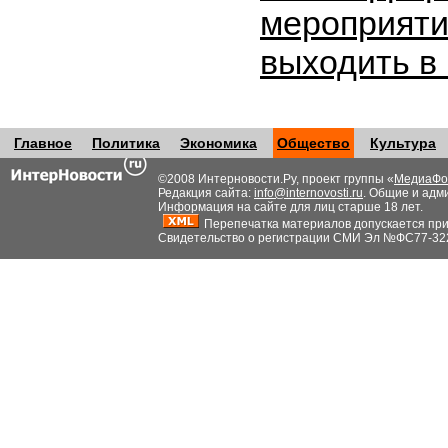
мероприяти
выходить в
Главное
Политика
Экономика
Общество
Культура
©2008 Интерновости.Ру, проект группы «
МедиаФо
Редакция сайта:
info@internovosti.ru
. Общие и адм
Информация на сайте для лиц старше 18 лет.
Перепечатка материалов допускается при н
Свидетельство о регистрации СМИ Эл №ФС77-32