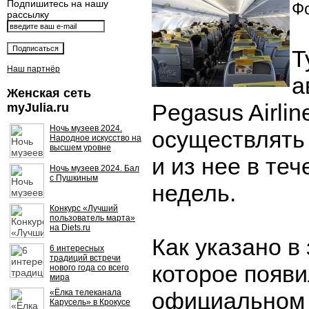
Подпишитесь на нашу
Фо
рассылку
Т
Наш партнёр
а
Женская сеть
Pegasus Airlin
myJulia.ru
Ночь музеев 2024.
осуществлять
Народное искусство на
высшем уровне
и из нее в теч
Ночь музеев 2024. Бал
с Пушкиным
недель.
Конкурс «Лучший
пользователь марта»
на Diets.ru
Как указано в
6 интересных
традиций встречи
которое появи
нового года со всего
мира
«Ёлка телеканала
официальном 
Карусель» в Крокусе