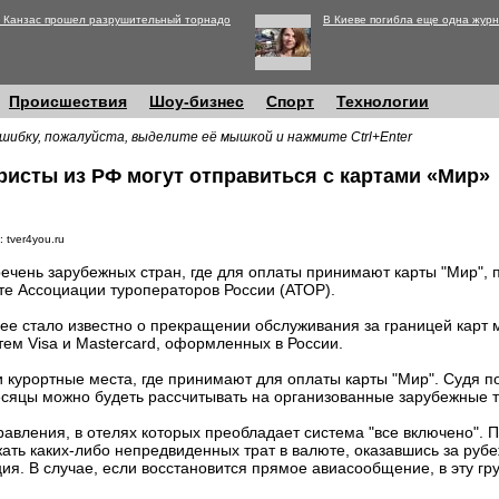
 Канзас прошел разрушительный торнадо
В Киеве погибла еще одна журн
Происшествия
Шоу-бизнес
Спорт
Технологии
шибку, пожалуйста, выделите её мышкой и нажмите Ctrl+Enter
ристы из РФ могут отправиться с картами «Мир»
 tver4you.ru
ечень зарубежных стран, где для оплаты принимают карты "Мир",
те Ассоциации туроператоров России (АТОР).
ее стало известно о прекращении обслуживания за границей карт
тем Visa и Mastercard, оформленных в России.
 курортные места, где принимают для оплаты карты "Мир". Судя по
сяцы можно будеть рассчитывать на организованные зарубежные ту
авления, в отелях которых преобладает система "все включено". 
ать каких-либо непредвиденных трат в валюте, оказавшись за рубе
ция. В случае, если восстановится прямое авиасообщение, в эту гру