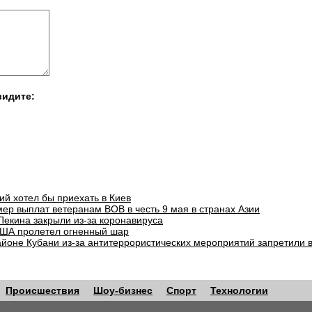
видите:
ий хотел бы приехать в Киев
ер выплат ветеранам ВОВ в честь 9 мая в странах Азии
Пекина закрыли из-за коронавируса
ША пролетел огненный шар
айоне Кубани из-за антитеррористических мероприятий запретили 
Происшествия
Шоу-бизнес
Спорт
Технологии