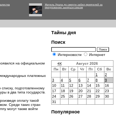
алистка
Житель Урала до смерти забил приятелей за
предложение заняться сексом
Тайны дня
Поиск
Интерновости
Интернет
 появился на официальном
<<
Август 2026
Пн
Вт
Ср
Чт
Пт
Сб
Вс
1
2
 международных платежных
3
4
5
6
7
8
9
10
11
12
13
14
15
16
 списку, подготовленному
17
18
19
20
21
22
23
ры в два типа государств.
24
25
26
27
28
29
30
Произведя оплату такой
31
жом. Среди таких стран
ппу могут также войти
Популярное