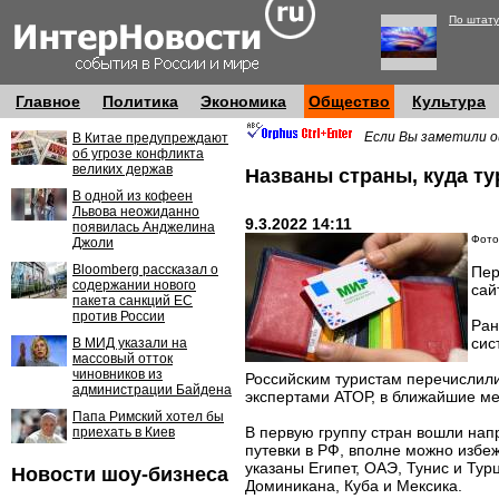
По штату
Главное
Политика
Экономика
Общество
Культура
Если Вы заметили о
В Китае предупреждают
об угрозе конфликта
великих держав
Названы страны, куда ту
В одной из кофеен
Львова неожиданно
9.3.2022 14:11
появилась Анджелина
Фото:
Джоли
Bloomberg рассказал о
Пер
содержании нового
сай
пакета санкций ЕС
против России
Ран
сис
В МИД указали на
массовый отток
чиновников из
Российским туристам перечислили
администрации Байдена
экспертами АТОР, в ближайшие ме
Папа Римский хотел бы
В первую группу стран вошли напр
приехать в Киев
путевки в РФ, вполне можно избеж
указаны Египет, ОАЭ, Тунис и Тур
Новости шоу-бизнеса
Доминикана, Куба и Мексика.