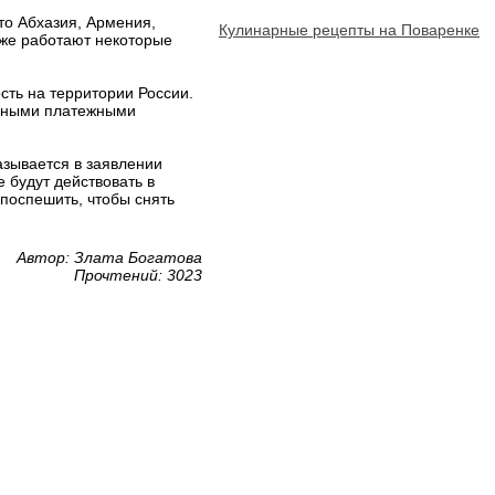
то Абхазия, Армения,
Кулинарные рецепты на Поваренке
уже работают некоторые
сть на территории России.
одными платежными
азывается в заявлении
 будут действовать в
 поспешить, чтобы снять
Автор: Злата Богатова
Прочтений: 3023