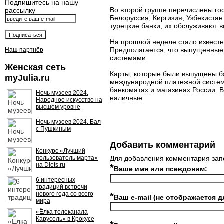
Подпишитесь на нашу
Во второй группе перечислены гос
рассылку
Белоруссия, Киргизия, Узбекистан
турецкие банки, их обслуживают в
На прошлой неделе стало известн
Предполагается, что выпущенные
Наш партнёр
системами.
Женская сеть
Карты, которые были выпущены ба
myJulia.ru
международной платежной системы
банкоматах и магазинах России. 
Ночь музеев 2024.
наличные.
Народное искусство на
высшем уровне
Ночь музеев 2024. Бал
с Пушкиным
Добавить комментарий
Конкурс «Лучший
пользователь марта»
Для добавления комментария зап
на Diets.ru
*
Ваше имя или псевдоним:
6 интересных
традиций встречи
нового года со всего
*
Ваш e-mail (не отображается д
мира
«Ёлка телеканала
Карусель» в Крокусе