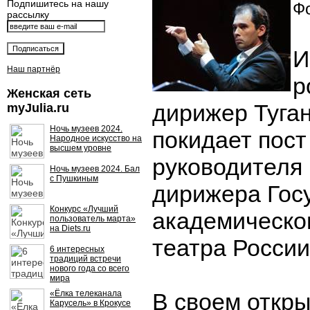
Подпишитесь на нашу
Фо
рассылку
И
Наш партнёр
р
Женская сеть
дирижер Туга
myJulia.ru
Ночь музеев 2024.
покидает пост
Народное искусство на
высшем уровне
руководителя 
Ночь музеев 2024. Бал
с Пушкиным
дирижера Гос
Конкурс «Лучший
академическо
пользователь марта»
на Diets.ru
театра России
6 интересных
традиций встречи
нового года со всего
мира
«Ёлка телеканала
В своем откр
Карусель» в Крокусе