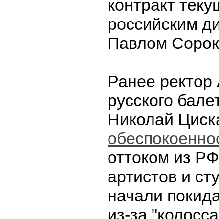
контракт теку
российским д
Павлом Сорок
Ранее ректор
русского бале
Николай Циск
обеспокоенно
оттоком из Р
артистов и ст
начали покида
из-за "колосс