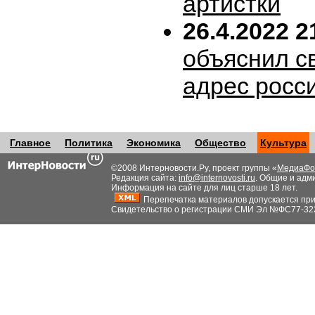
артистки
26.4.2022 2
объяснил с
адрес росс
Главное
Политика
Экономика
Общество
Культура
©2008 Интерновости.Ру, проект группы «
МедиаФо
Редакция сайта:
info@internovosti.ru
. Общие и адм
Информация на сайте для лиц старше 18 лет.
Перепечатка материалов допускается при н
Свидетельство о регистрации СМИ Эл №ФС77-32