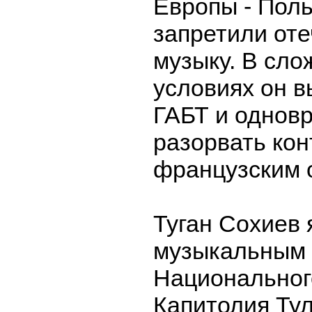
Европы - Поль
запретили от
музыку. В сл
условиях он в
ГАБТ и однов
разорвать кон
французским 
Туган Сохиев 
музыкальным 
Национальног
Капитолия Тул