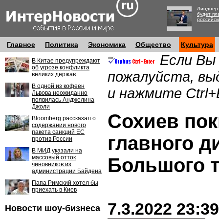
Линднер:
будет пл
российск
Главное
Политика
Экономика
Общество
Культура
Если Вы
В Китае предупреждают
об угрозе конфликта
пожалуйста, вы
великих держав
В одной из кофеен
и нажмите Ctrl+
Львова неожиданно
появилась Анджелина
Джоли
Сохиев пок
Bloomberg рассказал о
содержании нового
пакета санкций ЕС
главного д
против России
В МИД указали на
массовый отток
Большого т
чиновников из
администрации Байдена
Папа Римский хотел бы
приехать в Киев
7.3.2022 23:39
Новости шоу-бизнеса