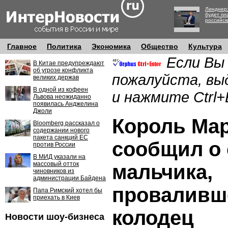
Линднер:
будет пл
российск
Главное
Политика
Экономика
Общество
Культура
Если Вы
В Китае предупреждают
об угрозе конфликта
пожалуйста, вы
великих держав
В одной из кофеен
и нажмите Ctrl+
Львова неожиданно
появилась Анджелина
Джоли
Король Ма
Bloomberg рассказал о
содержании нового
пакета санкций ЕС
сообщил о
против России
В МИД указали на
массовый отток
мальчика,
чиновников из
администрации Байдена
проваливш
Папа Римский хотел бы
приехать в Киев
колодец
Новости шоу-бизнеса