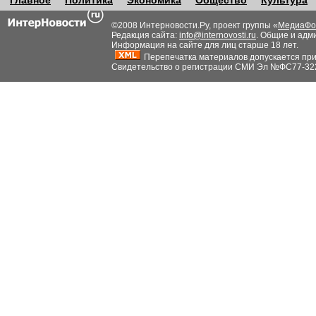
Главное
Политика
Экономика
Общество
Культура
©2008 Интерновости.Ру, проект группы «
МедиаФо
Редакция сайта:
info@internovosti.ru
. Общие и адм
Информация на сайте для лиц старше 18 лет.
Перепечатка материалов допускается при н
Свидетельство о регистрации СМИ Эл №ФС77-32