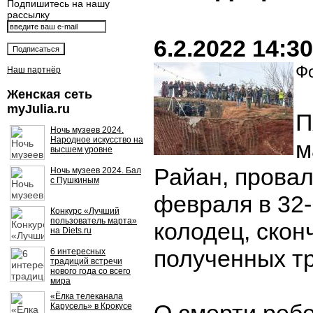
Подпишитесь на нашу
рассылку
6.2.2022 14:30
Фо
Наш партнёр
Женская сеть
myJulia.ru
П
Ночь музеев 2024.
Народное искусство на
м
высшем уровне
Райан, прова
Ночь музеев 2024. Бал
с Пушкиным
февраля в 32
Конкурс «Лучший
пользователь марта»
колодец, скон
на Diets.ru
полученных т
6 интересных
традиций встречи
нового года со всего
мира
«Ёлка телеканала
Карусель» в Крокусе