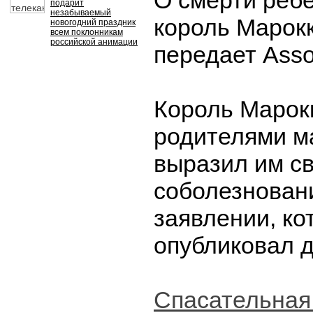
О смерти реб
подарит
незабываемый
король Марок
новогодний праздник
всем поклонникам
российской анимации
передает Asso
Король Марокк
родителями м
выразил им с
соболезновани
заявлении, ко
опубликовал д
Спасательная