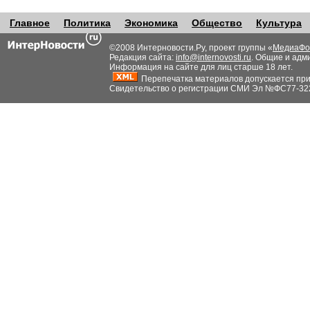
Главное
Политика
Экономика
Общество
Культура
©2008 Интерновости.Ру, проект группы «
МедиаФо
Редакция сайта:
info@internovosti.ru
. Общие и адм
Информация на сайте для лиц старше 18 лет.
Перепечатка материалов допускается при н
Свидетельство о регистрации СМИ Эл №ФС77-32