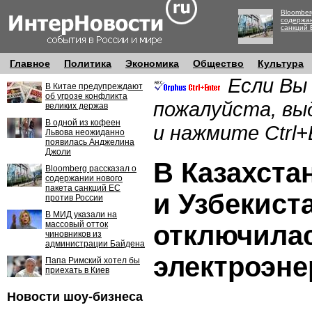
Bloomber
содержан
санкций 
Главное
Политика
Экономика
Общество
Культура
Если Вы
В Китае предупреждают
об угрозе конфликта
пожалуйста, вы
великих держав
В одной из кофеен
и нажмите Ctrl+
Львова неожиданно
появилась Анджелина
Джоли
В Казахста
Bloomberg рассказал о
содержании нового
пакета санкций ЕС
и Узбекист
против России
В МИД указали на
массовый отток
отключила
чиновников из
администрации Байдена
электроэне
Папа Римский хотел бы
приехать в Киев
Новости шоу-бизнеса