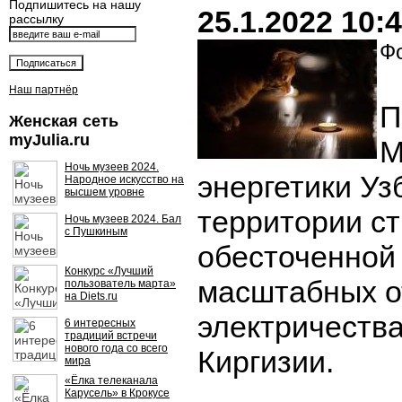
Подпишитесь на нашу
25.1.2022 10:
рассылку
Фо
Наш партнёр
П
Женская сеть
myJulia.ru
М
Ночь музеев 2024.
энергетики Уз
Народное искусство на
высшем уровне
территории ст
Ночь музеев 2024. Бал
с Пушкиным
обесточенной
Конкурс «Лучший
масштабных о
пользователь марта»
на Diets.ru
электричества
6 интересных
традиций встречи
нового года со всего
Киргизии.
мира
«Ёлка телеканала
Карусель» в Крокусе