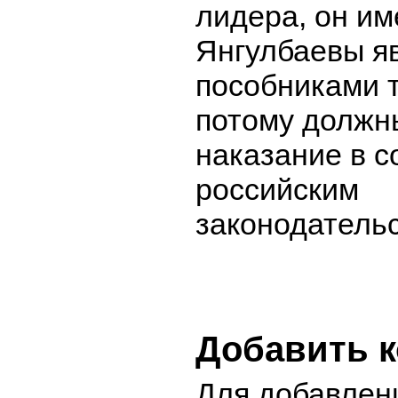
лидера, он име
Янгулбаевы я
пособниками 
потому должн
наказание в с
российским
законодатель
Добавить 
Для добавлен