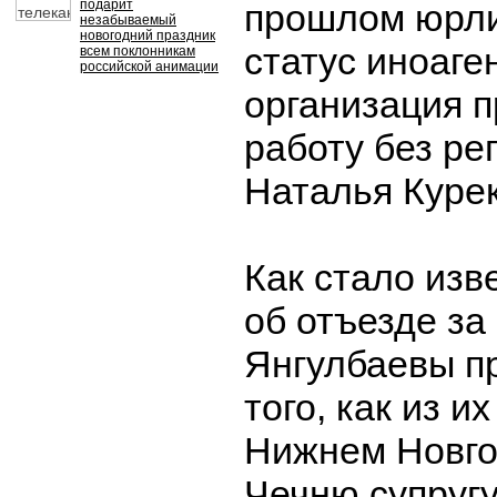
подарит
прошлом юрли
незабываемый
новогодний праздник
статус иноаге
всем поклонникам
российской анимации
организация 
работу без ре
Наталья Куре
Как стало изв
об отъезде за
Янгулбаевы п
того, как из и
Нижнем Новг
Чечню супруг