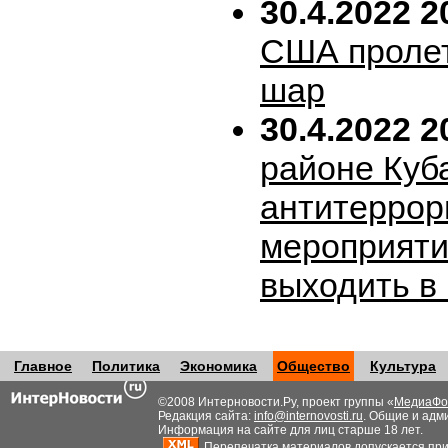
30.4.2022 2
США пролет
шар
30.4.2022 2
районе Куб
антитеррор
мероприяти
выходить в
Главное
Политика
Экономика
Общество
Культура
©2008 Интерновости.Ру, проект группы «
МедиаФо
Редакция сайта:
info@internovosti.ru
. Общие и адм
Информация на сайте для лиц старше 18 лет.
Перепечатка материалов допускается при н