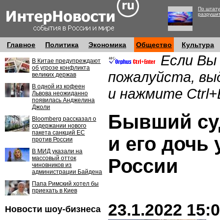
По штату
разруши
Главное
Политика
Экономика
Общество
Культура
Если Вы
В Китае предупреждают
об угрозе конфликта
пожалуйста, вы
великих держав
В одной из кофеен
и нажмите Ctrl+
Львова неожиданно
появилась Анджелина
Джоли
Бывший су
Bloomberg рассказал о
содержании нового
пакета санкций ЕС
и его дочь 
против России
В МИД указали на
массовый отток
России
чиновников из
администрации Байдена
Папа Римский хотел бы
приехать в Киев
23.1.2022 15:
Новости шоу-бизнеса