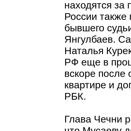
находятся за
России также
бывшего судь
Янгулбаев. Са
Наталья Курек
РФ еще в про
вскоре после 
квартире и до
РБК.
Глава Чечни 
что Мусаеву д