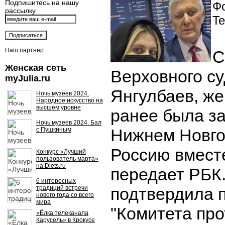
Подпишитесь на нашу
Фо
рассылку
Te
Наш партнёр
С
Женская сеть
Верховного с
myJulia.ru
Янгулбаев, же
Ночь музеев 2024.
Народное искусство на
высшем уровне
ранее была з
Ночь музеев 2024. Бал
Нижнем Новго
с Пушкиным
Россию вмест
Конкурс «Лучший
пользователь марта»
на Diets.ru
передает РБК
6 интересных
традиций встречи
подтвердила 
нового года со всего
мира
"Комитета про
«Ёлка телеканала
Карусель» в Крокусе