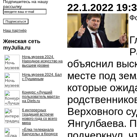
Подпишитесь на нашу
22.1.2022 19:
рассылку
Фо
Наш партнёр
Г
Женская сеть
myJulia.ru
Р
Ночь музеев 2024.
объяснил выс
Народное искусство на
высшем уровне
месте под зем
Ночь музеев 2024. Бал
с Пушкиным
которые ожид
Конкурс «Лучший
родственников
пользователь марта»
на Diets.ru
Верховного с
6 интересных
традиций встречи
нового года со всего
Янгулбаева. 
мира
«Ёлка телеканала
подчеркнул, ч
Карусель» в Крокусе