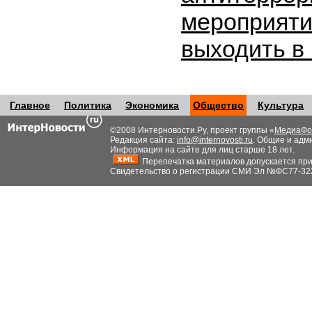
мероприяти
выходить в
Главное
Политика
Экономика
Общество
Культура
©2008 Интерновости.Ру, проект группы «
МедиаФо
Редакция сайта:
info@internovosti.ru
. Общие и адм
Информация на сайте для лиц старше 18 лет.
Перепечатка материалов допускается при н
Свидетельство о регистрации СМИ Эл №ФС77-32