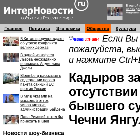
В одной 
неожида
Анджели
Главное
Политика
Экономика
Общество
Культура
Если Вы
В Китае предупреждают
об угрозе конфликта
пожалуйста, вы
великих держав
В одной из кофеен
и нажмите Ctrl+
Львова неожиданно
появилась Анджелина
Джоли
Кадыров з
Bloomberg рассказал о
содержании нового
пакета санкций ЕС
отсутствии
против России
В МИД указали на
массовый отток
бывшего с
чиновников из
администрации Байдена
Чечни Янгу
Папа Римский хотел бы
приехать в Киев
Новости шоу-бизнеса