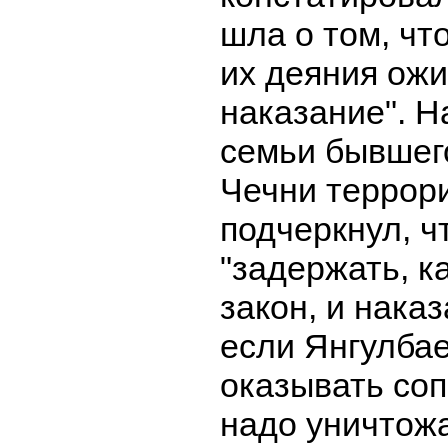
шла о том, чт
их деяния ожи
наказание". Н
семьи бывшег
Чечни террори
подчеркнул, ч
"задержать, ка
закон, и наказ
если Янгулба
оказывать соп
надо уничтожа