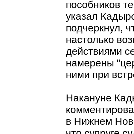
пособников те
указал Кадыр
подчеркнул, ч
настолько во
действиями се
намерены "це
ними при встр
Накануне Кад
комментирова
в Нижнем Нов
что супруге с