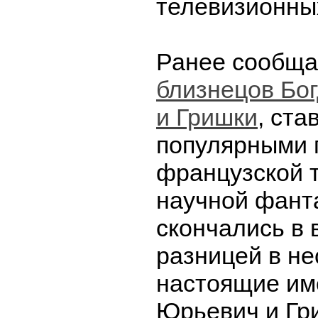
телевизионных
Ранее сообщ
близнецов Бо
и Гришки
, ст
популярными 
французской 
научной фанта
скончались в 
разницей в не
настоящие име
Юрьевич и Гр