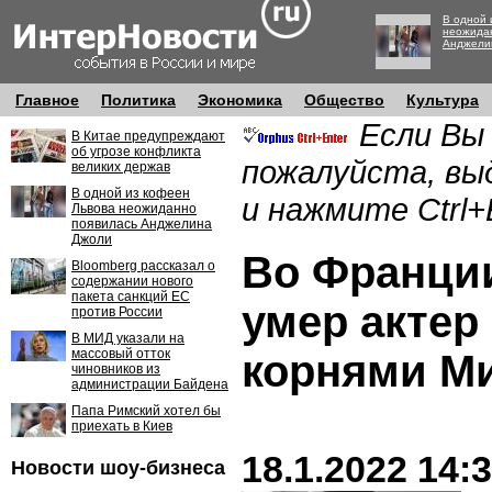
В одной 
неожида
Анджели
Главное
Политика
Экономика
Общество
Культура
Если Вы
В Китае предупреждают
об угрозе конфликта
пожалуйста, вы
великих держав
В одной из кофеен
и нажмите Ctrl+
Львова неожиданно
появилась Анджелина
Джоли
Во Франци
Bloomberg рассказал о
содержании нового
пакета санкций ЕС
умер актер
против России
В МИД указали на
массовый отток
корнями М
чиновников из
администрации Байдена
Папа Римский хотел бы
приехать в Киев
18.1.2022 14:
Новости шоу-бизнеса