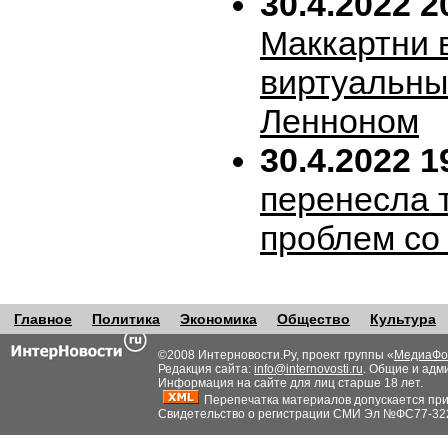
30.4.2022 2
Маккартни 
виртуальн
Ленноном
30.4.2022 1
перенесла т
проблем со
Главное
Политика
Экономика
Общество
Культура
©2008 Интерновости.Ру, проект группы «
МедиаФо
Редакция сайта:
info@internovosti.ru
. Общие и адм
Информация на сайте для лиц старше 18 лет.
Перепечатка материалов допускается при н
Свидетельство о регистрации СМИ Эл №ФС77-32