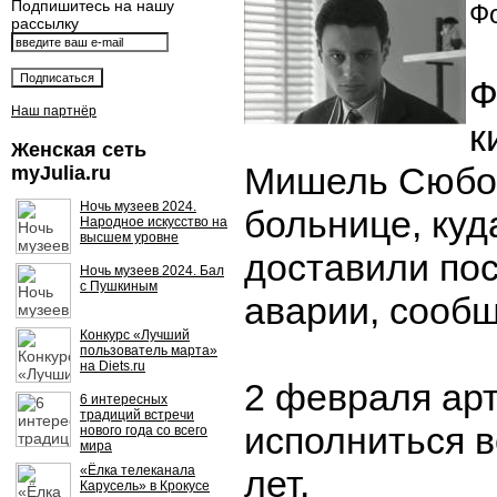
Подпишитесь на нашу
Фо
рассылку
Ф
Наш партнёр
к
Женская сеть
Мишель Сюбор
myJulia.ru
Ночь музеев 2024.
больнице, куд
Народное искусство на
высшем уровне
доставили по
Ночь музеев 2024. Бал
с Пушкиным
аварии, сообща
Конкурс «Лучший
пользователь марта»
на Diets.ru
2 февраля арт
6 интересных
традиций встречи
исполниться 
нового года со всего
мира
«Ёлка телеканала
лет.
Карусель» в Крокусе