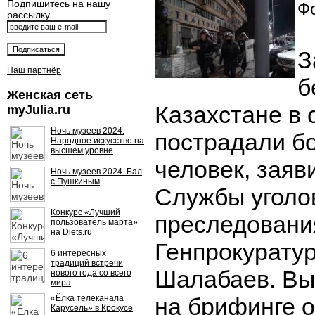
Подпишитесь на нашу
Фо
рассылку
З
Наш партнёр
б
Женская сеть
Казахстане в
myJulia.ru
Ночь музеев 2024.
пострадали бо
Народное искусство на
высшем уровне
человек, заяв
Ночь музеев 2024. Бал
с Пушкиным
Службы уголо
Конкурс «Лучший
преследовани
пользователь марта»
на Diets.ru
Генпрокурату
6 интересных
традиций встречи
Шалабаев. Вы
нового года со всего
мира
«Ёлка телеканала
на брифинге о
Карусель» в Крокусе