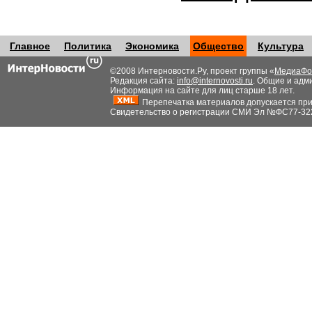
Главное
Политика
Экономика
Общество
Культура
©2008 Интерновости.Ру, проект группы «
МедиаФо
Редакция сайта:
info@internovosti.ru
. Общие и адм
Информация на сайте для лиц старше 18 лет.
Перепечатка материалов допускается при н
Свидетельство о регистрации СМИ Эл №ФС77-32