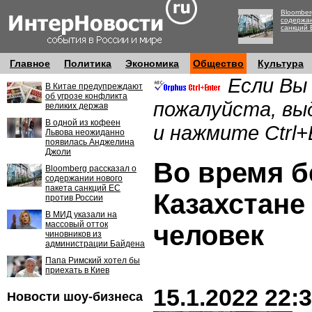
Bloomber
содержан
санкций 
Главное
Политика
Экономика
Общество
Культура
Если Вы
В Китае предупреждают
об угрозе конфликта
пожалуйста, вы
великих держав
В одной из кофеен
и нажмите Ctrl+
Львова неожиданно
появилась Анджелина
Джоли
Во время б
Bloomberg рассказал о
содержании нового
пакета санкций ЕС
Казахстане
против России
В МИД указали на
массовый отток
человек
чиновников из
администрации Байдена
Папа Римский хотел бы
приехать в Киев
15.1.2022 22:
Новости шоу-бизнеса