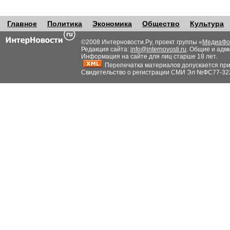
Главное
Политика
Экономика
Общество
Культура
©2008 Интерновости.Ру, проект группы «
МедиаФо
Редакция сайта:
info@internovosti.ru
. Общие и адм
Информация на сайте для лиц старше 18 лет.
Перепечатка материалов допускается при н
Свидетельство о регистрации СМИ Эл №ФС77-32