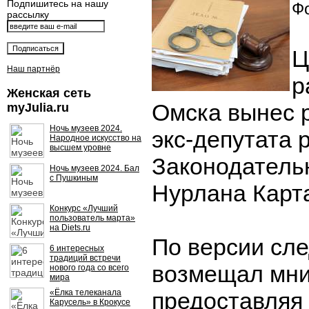
Подпишитесь на нашу
Фо
рассылку
Ц
Наш партнёр
р
Женская сеть
Омска вынес 
myJulia.ru
Ночь музеев 2024.
экс-депутата 
Народное искусство на
высшем уровне
Законодатель
Ночь музеев 2024. Бал
с Пушкиным
Нурлана Карт
Конкурс «Лучший
пользователь марта»
на Diets.ru
По версии сле
6 интересных
традиций встречи
возмещал мни
нового года со всего
мира
«Ёлка телеканала
предоставляя
Карусель» в Крокусе