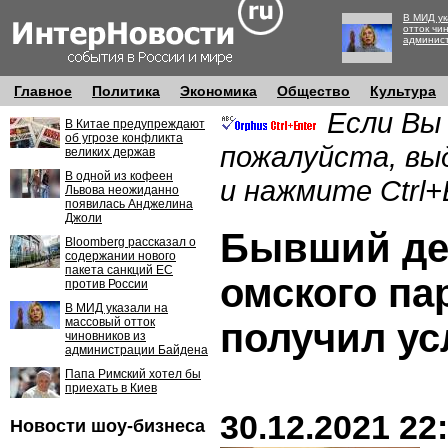
В МИД ук
отток чи
админис
Главное
Политика
Экономика
Общество
Культура
Если Вы
В Китае предупреждают
об угрозе конфликта
пожалуйста, вы
великих держав
В одной из кофеен
и нажмите Ctrl+
Львова неожиданно
появилась Анджелина
Джоли
Бывший де
Bloomberg рассказал о
содержании нового
пакета санкций ЕС
омского па
против России
В МИД указали на
массовый отток
получил ус
чиновников из
администрации Байдена
Папа Римский хотел бы
приехать в Киев
30.12.2021 22
Новости шоу-бизнеса