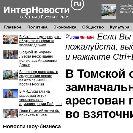
Bloomber
содержан
санкций 
Главное
Политика
Экономика
Общество
Культура
Если Вы
В Китае предупреждают
об угрозе конфликта
пожалуйста, вы
великих держав
В одной из кофеен
и нажмите Ctrl+
Львова неожиданно
появилась Анджелина
Джоли
В Томской 
Bloomberg рассказал о
содержании нового
пакета санкций ЕС
замначаль
против России
В МИД указали на
массовый отток
арестован 
чиновников из
администрации Байдена
во взяточн
Папа Римский хотел бы
приехать в Киев
Новости шоу-бизнеса