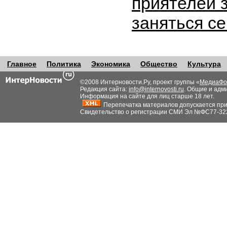
приятелей 
заняться с
Главное
Политика
Экономика
Общество
Культура
©2008 Интерновости.Ру, проект группы «
МедиаФо
Редакция сайта:
info@internovosti.ru
. Общие и адм
Информация на сайте для лиц старше 18 лет.
Перепечатка материалов допускается при н
Свидетельство о регистрации СМИ Эл №ФС77-32