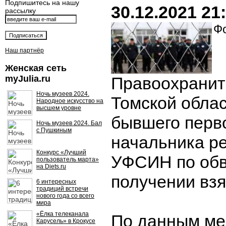
Подпишитесь на нашу
30.12.2021 21
рассылку
Фо
Наш партнёр
Женская сеть
myJulia.ru
Правоохранит
Ночь музеев 2024.
Томской обла
Народное искусство на
высшем уровне
бывшего перв
Ночь музеев 2024. Бал
с Пушкиным
начальника р
Конкурс «Лучший
УФСИН по обв
пользователь марта»
на Diets.ru
получении взя
6 интересных
традиций встречи
нового года со всего
мира
«Ёлка телеканала
По данным ме
Карусель» в Крокусе