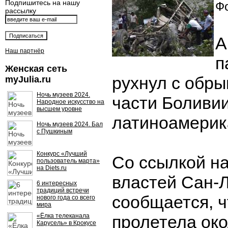
Подпишитесь на нашу
Фо
рассылку
А
Наш партнёр
п
Женская сеть
рухнул с обры
myJulia.ru
Ночь музеев 2024.
части Боливи
Народное искусство на
высшем уровне
латиноамерик
Ночь музеев 2024. Бал
с Пушкиным
Конкурс «Лучший
Со ссылкой н
пользователь марта»
на Diets.ru
властей Сан-
6 интересных
традиций встречи
сообщается, 
нового года со всего
мира
«Ёлка телеканала
пролетела ок
Карусель» в Крокусе