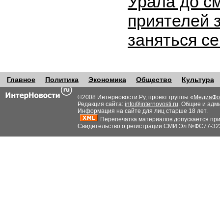
Урала до с
приятелей 
заняться с
Главное
Политика
Экономика
Общество
Культура
©2008 Интерновости.Ру, проект группы «
МедиаФо
Редакция сайта:
info@internovosti.ru
. Общие и адм
Информация на сайте для лиц старше 18 лет.
Перепечатка материалов допускается при н
Свидетельство о регистрации СМИ Эл №ФС77-32