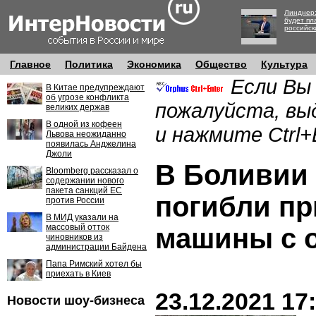
Линднер:
будет пл
российск
Главное
Политика
Экономика
Общество
Культура
Если Вы
В Китае предупреждают
об угрозе конфликта
пожалуйста, вы
великих держав
В одной из кофеен
и нажмите Ctrl+
Львова неожиданно
появилась Анджелина
Джоли
В Боливии 
Bloomberg рассказал о
содержании нового
пакета санкций ЕС
погибли пр
против России
В МИД указали на
массовый отток
машины с 
чиновников из
администрации Байдена
Папа Римский хотел бы
приехать в Киев
23.12.2021 17
Новости шоу-бизнеса