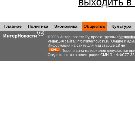
выходить в
Главное
Политика
Экономика
Общество
Культура
©2008 Интерновости.Ру, проект группы «
МедиаФо
Редакция сайта:
info@internovosti.ru
. Общие и адм
Информация на сайте для лиц старше 18 лет.
Перепечатка материалов допускается при н
Свидетельство о регистрации СМИ Эл №ФС77-32