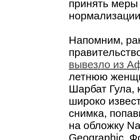
принять меры 
нормализации
Напомним, ра
правительств
вывезло из А
летнюю женщи
Шарбат Гула, 
широко извес
снимка, попав
на обложку Na
Geographic. Ф