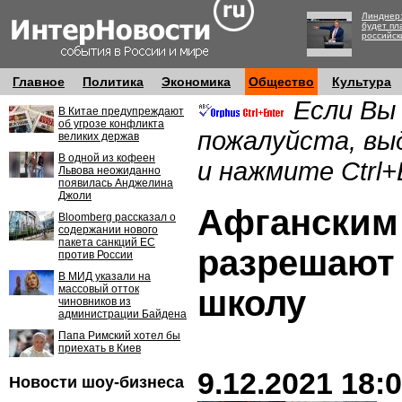
Линднер:
будет пл
российск
Главное
Политика
Экономика
Общество
Культура
Если Вы
В Китае предупреждают
об угрозе конфликта
пожалуйста, вы
великих держав
В одной из кофеен
и нажмите Ctrl+
Львова неожиданно
появилась Анджелина
Джоли
Афганским
Bloomberg рассказал о
содержании нового
пакета санкций ЕС
разрешают
против России
В МИД указали на
массовый отток
школу
чиновников из
администрации Байдена
Папа Римский хотел бы
приехать в Киев
9.12.2021 18:
Новости шоу-бизнеса