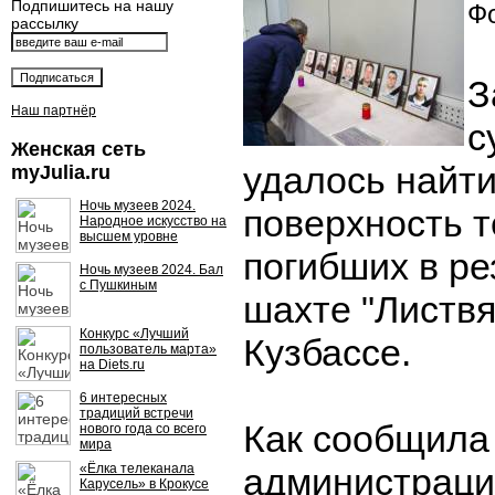
Подпишитесь на нашу
Фо
рассылку
З
Наш партнёр
с
Женская сеть
удалось найти
myJulia.ru
Ночь музеев 2024.
поверхность 
Народное искусство на
высшем уровне
погибших в ре
Ночь музеев 2024. Бал
с Пушкиным
шахте "Листвя
Конкурс «Лучший
Кузбассе.
пользователь марта»
на Diets.ru
6 интересных
традиций встречи
Как сообщила
нового года со всего
мира
«Ёлка телеканала
администраци
Карусель» в Крокусе