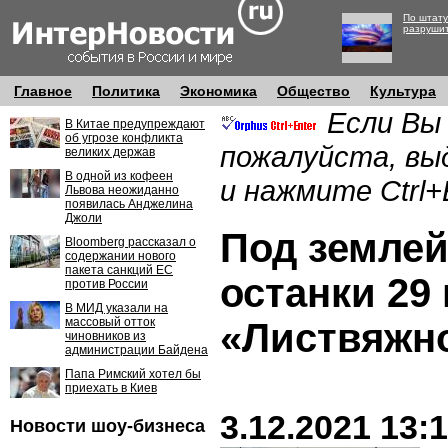
По штату
разруши
Главное
Политика
Экономика
Общество
Культура
Если Вы
В Китае предупреждают
об угрозе конфликта
пожалуйста, вы
великих держав
В одной из кофеен
и нажмите Ctrl+
Львова неожиданно
появилась Анджелина
Джоли
Под землей
Bloomberg рассказал о
содержании нового
пакета санкций ЕС
останки 29
против России
В МИД указали на
массовый отток
«Листвяжн
чиновников из
администрации Байдена
Папа Римский хотел бы
приехать в Киев
3.12.2021 13:
Новости шоу-бизнеса