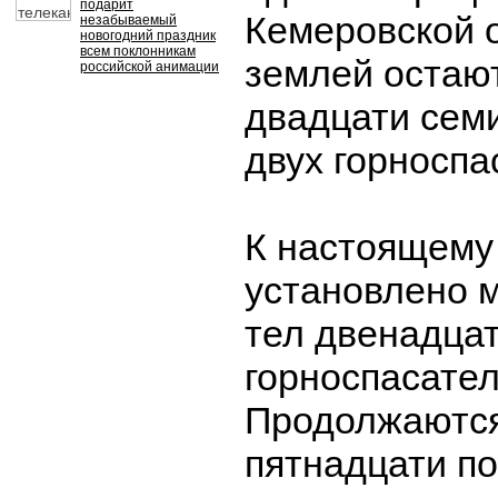
подарит
Кемеровской о
незабываемый
новогодний праздник
всем поклонникам
землей остаю
российской анимации
двадцати сем
двух горноспа
К настоящему
установлено 
тел двенадца
горноспасател
Продолжаются
пятнадцати п