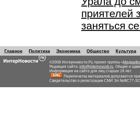
Урала до с
приятелей 
заняться с
Главное
Политика
Экономика
Общество
Культура
©2008 Интерновости.Ру, проект группы «
МедиаФо
Редакция сайта:
info@internovosti.ru
. Общие и адм
Информация на сайте для лиц старше 18 лет.
Перепечатка материалов допускается при н
Свидетельство о регистрации СМИ Эл №ФС77-32