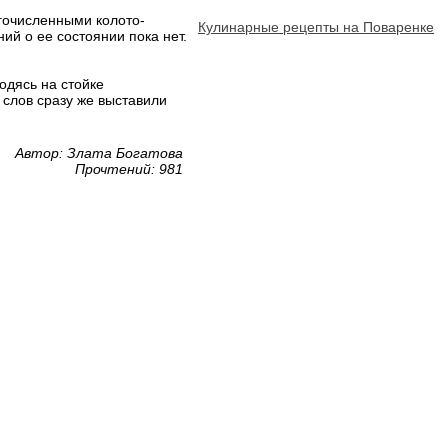
огочисленными колото-
Кулинарные рецепты на Поваренке
ий о ее состоянии пока нет.
одясь на стойке
 слов сразу же выставили
Автор: Злата Богатова
Прочтений: 981