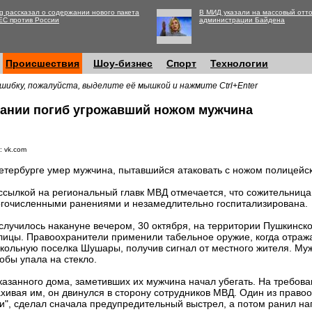
g рассказал о содержании нового пакета
В МИД указали на массовый отто
ЕС против России
администрации Байдена
Происшествия
Шоу-бизнес
Спорт
Технологии
шибку, пожалуйста, выделите её мышкой и нажмите Ctrl+Enter
жании погиб угрожавший ножом мужчина
: vk.com
етербурге умер мужчина, пытавшийся атаковать с ножом полицейск
ссылкой на региональный главк МВД отмечается, что сожительница
гочисленными ранениями и незамедлительно госпитализирована.
случилось накануне вечером, 30 октября, на территории Пушкинск
лицы. Правоохранители применили табельное оружие, когда отраж
кольную поселка Шушары, получив сигнал от местного жителя. Му
обы упала на стекло.
казанного дома, заметивших их мужчина начал убегать. На требов
хивая им, он двинулся в сторону сотрудников МВД. Один из правоо
ии", сделал сначала предупредительный выстрел, а потом ранил н