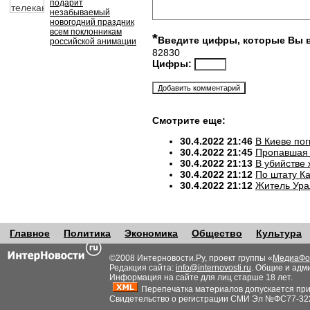
подарит
незабываемый
новогодний праздник
всем поклонникам
*
Введите цифры, которые Вы 
российской анимации
82830
Цифры:
Смотрите еще:
30.4.2022 21:46
В Киеве по
30.4.2022 21:45
Пропавшая 
30.4.2022 21:13
В убийстве
30.4.2022 21:12
По штату К
30.4.2022 21:12
Житель Ура
Главное
Политика
Экономика
Общество
Культура
©2008 Интерновости.Ру, проект группы «
МедиаФо
Редакция сайта:
info@internovosti.ru
. Общие и адм
Информация на сайте для лиц старше 18 лет.
Перепечатка материалов допускается при н
Свидетельство о регистрации СМИ Эл №ФС77-32