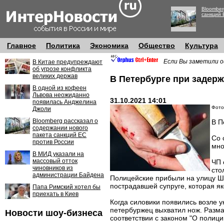
Bloomber
санкций 
Главное
Политика
Экономика
Общество
Культура
Если Вы заметили о
В Китае предупреждают
об угрозе конфликта
великих держав
В Петербурге при задер
В одной из кофеен
Львова неожиданно
31.10.2021 14:01
появилась Анджелина
Фото
Джоли
Bloomberg рассказал о
В П
содержании нового
пакета санкций ЕС
Со 
против России
мно
В МИД указали на
массовый отток
ЧП 
чиновников из
сто
администрации Байдена
Полицейские прибыли на улицу Ш
пострадавшей супруге, которая як
Папа Римский хотел бы
приехать в Киев
Когда силовики появились возле у
петербуржец выхватил нож. Разма
Новости шоу-бизнеса
соответствии с законом "О полиц