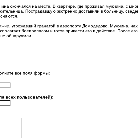
ина скончался на месте. В квартире, где проживал мужчина, с мн
ительница. Пострадавшую экстренно доставили в больницу, сведен
ясняются.
ажир
, угрожавший гранатой в аэропорту Домодедово. Мужчина, нах
асполагает боеприпасом и готов привести его в действие. После его
 не обнаружили.
олните все поля формы:
ля всех пользователей):