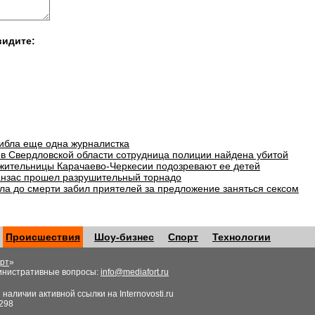
видите:
гибла еще одна журналистка
в Свердловской области сотрудница полиции найдена убитой
 жительницы Карачаево-Черкесии подозревают ее детей
анзас прошел разрушительный торнадо
ла до смерти забил приятелей за предложение заняться сексом
Происшествия
Шоу-бизнес
Спорт
Технологии
рт
»
инистративные вопросы:
info@mediafort.ru
аличии активной ссылки на Internovosti.ru
298