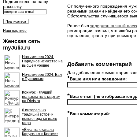
Подпишитесь на нашу
От полученного повреждения мужч
рассылку
резаными ранами найдена его сож
Обстоятельства случившегося вы
Ранее был
задержан пьяный пасс
регистрации, заявил, что якобы р
Наш партнёр
оцепление, гранату при досмотре
Женская сеть
myJulia.ru
Ночь музеев 2024.
Народное искусство на
Добавить комментарий
высшем уровне
Для добавления комментария зап
Ночь музеев 2024. Бал
*
Ваше имя или псевдоним:
с Пушкиным
Конкурс «Лучший
*
Ваш e-mail (не отображается д
пользователь марта»
на Diets.ru
6 интересных
*
Ваш комментарий:
традиций встречи
нового года со всего
мира
«Ёлка телеканала
Карусель» в Крокусе