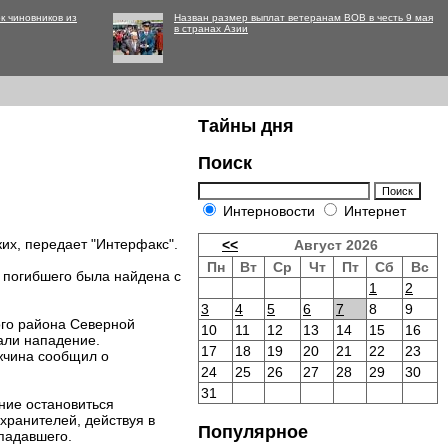
к чиновников из
Назван размер выплат ветеранам ВОВ в честь 9 мая
в странах Азии
Тайны дня
Поиск
Интерновости
Интернет
их, передает "Интерфакс".
<<
Август 2026
Пн
Вт
Ср
Чт
Пт
Сб
Вс
 погибшего была найдена с
1
2
3
4
5
6
7
8
9
ого района Северной
10
11
12
13
14
15
16
али нападение.
17
18
19
20
21
22
23
жчина сообщил о
24
25
26
27
28
29
30
31
ание остановиться
хранителей, действуя в
Популярное
ападавшего.