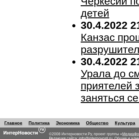
Черкесии п
детей
30.4.2022 2
Канзас про
разрушител
30.4.2022 2
Урала до с
приятелей 
заняться с
Главное
Политика
Экономика
Общество
Культура
©2008 Интерновости.Ру, проект группы «
МедиаФо
Редакция сайта:
info@internovosti.ru
. Общие и адм