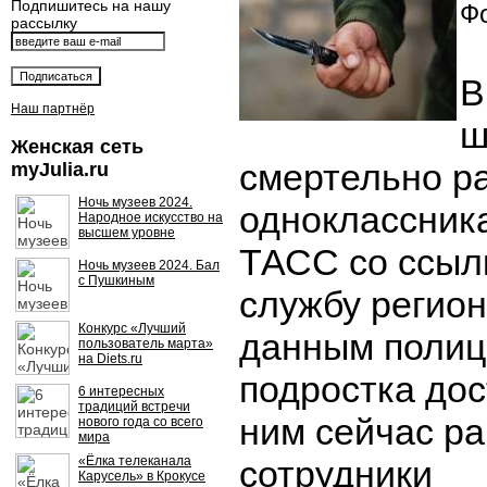
Подпишитесь на нашу
Фо
рассылку
В
Наш партнёр
ш
Женская сеть
смертельно р
myJulia.ru
Ночь музеев 2024.
одноклассника
Народное искусство на
высшем уровне
ТАСС со ссылк
Ночь музеев 2024. Бал
с Пушкиным
службу регио
Конкурс «Лучший
данным полиц
пользователь марта»
на Diets.ru
подростка дос
6 интересных
традиций встречи
ним сейчас р
нового года со всего
мира
«Ёлка телеканала
сотрудники
Карусель» в Крокусе