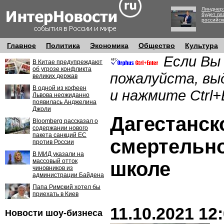
Линднер:
будет пл
российск
Главное
Политика
Экономика
Общество
Культура
Если Вы
В Китае предупреждают
об угрозе конфликта
пожалуйста, вы
великих держав
В одной из кофеен
и нажмите Ctrl+
Львова неожиданно
появилась Анджелина
Джоли
Дагестанск
Bloomberg рассказал о
содержании нового
пакета санкций ЕС
смертельно
против России
В МИД указали на
массовый отток
школе
чиновников из
администрации Байдена
Папа Римский хотел бы
приехать в Киев
11.10.2021 12
Новости шоу-бизнеса