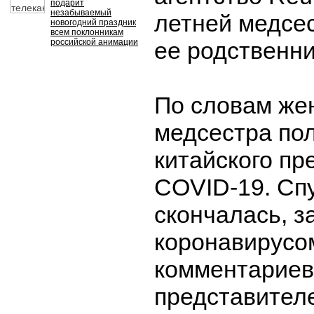
подарит
незабываемый
летней медсе
новогодний праздник
всем поклонникам
российской анимации
ее родственни
По словам же
медсестра по
китайского пр
COVID-19. Сп
скончалась, з
коронавирусо
комментариев
представител