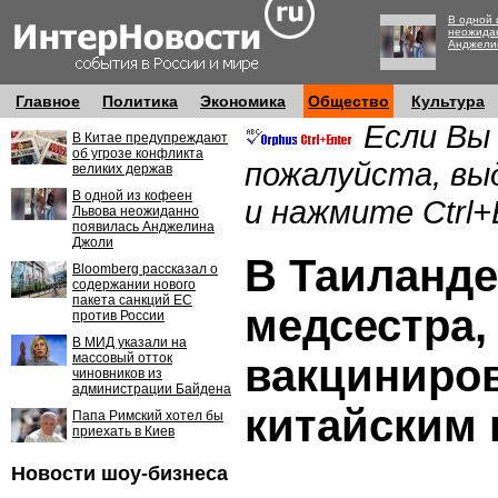
В одной 
неожида
Анджели
Главное
Политика
Экономика
Общество
Культура
Если Вы
В Китае предупреждают
об угрозе конфликта
пожалуйста, вы
великих держав
В одной из кофеен
и нажмите Ctrl+
Львова неожиданно
появилась Анджелина
Джоли
В Таиланде
Bloomberg рассказал о
содержании нового
пакета санкций ЕС
медсестра,
против России
В МИД указали на
массовый отток
вакциниро
чиновников из
администрации Байдена
китайским 
Папа Римский хотел бы
приехать в Киев
Новости шоу-бизнеса