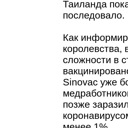
Таиланда пок
последовало.
Как информир
королевства, 
сложности в 
вакцинирован
Sinovac уже б
медработников
позже зарази
коронавирусом
менее 1%.