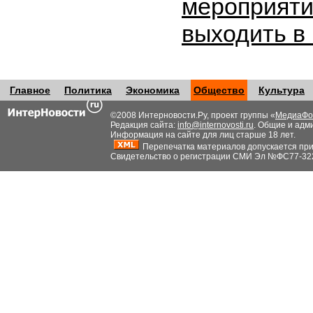
мероприяти
выходить в
Главное
Политика
Экономика
Общество
Культура
©2008 Интерновости.Ру, проект группы «
МедиаФо
Редакция сайта:
info@internovosti.ru
. Общие и адм
Информация на сайте для лиц старше 18 лет.
Перепечатка материалов допускается при н
Свидетельство о регистрации СМИ Эл №ФС77-32