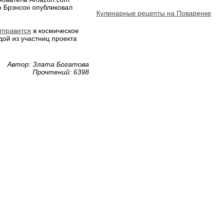
о Брэнсон опубликовал
Кулинарные рецепты на Поваренке
тправится
в космическое
ой из участниц проекта
Автор: Злата Богатова
Прочтений: 6398