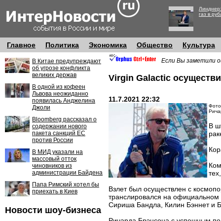
Линднер:
газ в руб
Главное
Политика
Экономика
Общество
Культура
Если Вы заметили о
В Китае предупреждают
об угрозе конфликта
великих держав
Virgin Galactic осущест
В одной из кофеен
Львова неожиданно
11.7.2021 22:32
появилась Анджелина
Фото
Джоли
Рича
Bloomberg рассказал о
В ш
содержании нового
пакета санкций ЕС
рак
против России
Кор
В МИД указали на
массовый отток
Ком
чиновников из
администрации Байдена
тех
Папа Римский хотел бы
Взлет был осуществлен с космопо
приехать в Киев
транслировался на официальном с
Сириша Бандла, Килин Бэннет и Б
Новости шоу-бизнеса
Ричарда Брэнсона с успешным по