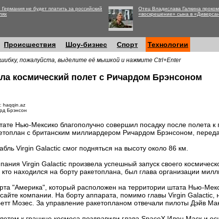
 Германия не будет платить за российский
Отец Владислава Галкина проко
лях
«воскрешение» сына в «Диверса
Происшествия
Шоу-бизнес
Спорт
Технологии
шибку, пожалуйста, выделите её мышкой и нажмите Ctrl+Enter
вила космический полет с Ричардом Брэнсоном
: haqqin.az
рд Брэнсон
тате Нью-Мексико благополучно совершил посадку после полета к
етоплан с британским миллиардером Ричардом Брэнсоном, перед
абль Virgin Galactic смог подняться на высоту около 86 км.
пания Virgin Galactic произвела успешный запуск своего космическ
, кто находился на борту ракетоплана, был глава организации мил
рта "Америка", который расположен на территории штата Нью-Мек
айте компании. На борту аппарата, помимо главы Virgin Galactic,
етт Мозес. За управление ракетопланом отвечали пилоты Дэйв Ма
летом к границе космоса поздравили глава SpaceX Илон Маск и о