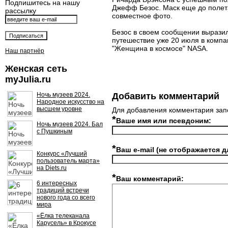
Подпишитесь на нашу
Джефф Безос. Маск еще до полета
рассылку
совместное фото.
Безос в своем сообщении выразил 
путешествие уже 20 июля в компа
"Женщина в космосе" NASA.
Наш партнёр
Женская сеть
myJulia.ru
Ночь музеев 2024.
Добавить комментарий
Народное искусство на
высшем уровне
Для добавления комментария зап
*
Ваше имя или псевдоним:
Ночь музеев 2024. Бал
с Пушкиным
*
Ваш e-mail (не отображается д
Конкурс «Лучший
пользователь марта»
на Diets.ru
*
Ваш комментарий:
6 интересных
традиций встречи
нового года со всего
мира
«Ёлка телеканала
Карусель» в Крокусе