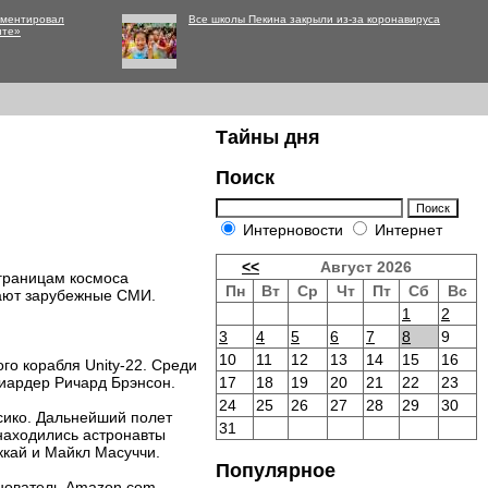
мментировал
Все школы Пекина закрыли из-за коронавируса
нте»
Тайны дня
Поиск
Интерновости
Интернет
<<
Август 2026
 границам космоса
Пн
Вт
Ср
Чт
Пт
Сб
Вс
ают зарубежные СМИ.
1
2
3
4
5
6
7
8
9
10
11
12
13
14
15
16
ого корабля Unity-22. Среди
лиардер Ричард Брэнсон.
17
18
19
20
21
22
23
24
25
26
27
28
29
30
сико. Дальнейший полет
31
 находились астронавты
ккай и Майкл Масуччи.
Популярное
снователь Amazon.com