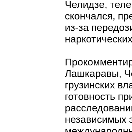
Челидзе, тел
скончался, пр
из-за передоз
наркотических
Прокомментир
Лашкаравы, Ч
грузинских вл
готовность пр
расследовани
независимых э
международны