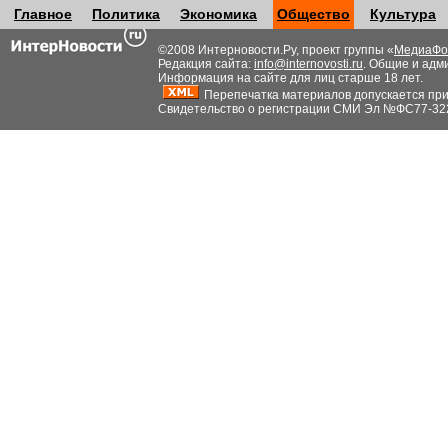
Главное
Политика
Экономика
Общество
Культура
©2008 Интерновости.Ру, проект группы «
МедиаФо
Редакция сайта:
info@internovosti.ru
. Общие и адм
Информация на сайте для лиц старше 18 лет.
Перепечатка материалов допускается при н
Свидетельство о регистрации СМИ Эл №ФС77-32