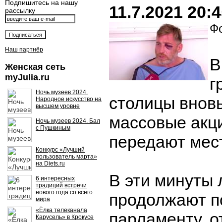
Подпишитесь на нашу
11.7.2021 20:
рассылку
Фо
Наш партнёр
В
Женская сеть
myJulia.ru
г
Ночь музеев 2024.
столицы внов
Народное искусство на
высшем уровне
массовые акци
Ночь музеев 2024. Бал
с Пушкиным
передают мес
Конкурс «Лучший
пользователь марта»
на Diets.ru
В эти минуты
6 интересных
традиций встречи
нового года со всего
продолжают п
мира
«Ёлка телеканала
парламенту, о
Карусель» в Крокусе