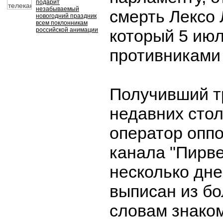
подарит
незабываемый
смерть Лексо
новогодний праздник
всем поклонникам
российской анимации
который 5 июл
противниками
Получивший т
недавних сто
оператор опп
канала "Пирв
несколько дне
выписан из б
словам знако