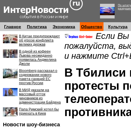
По штату
разруши
Главное
Политика
Экономика
Общество
Культура
Если Вы
В Китае предупреждают
об угрозе конфликта
пожалуйста, вы
великих держав
В одной из кофеен
и нажмите Ctrl+
Львова неожиданно
появилась Анджелина
Джоли
В Тбилиси 
Bloomberg рассказал о
содержании нового
пакета санкций ЕС
протесты п
против России
В МИД указали на
массовый отток
телеоперат
чиновников из
администрации Байдена
противник
Папа Римский хотел бы
приехать в Киев
Новости шоу-бизнеса