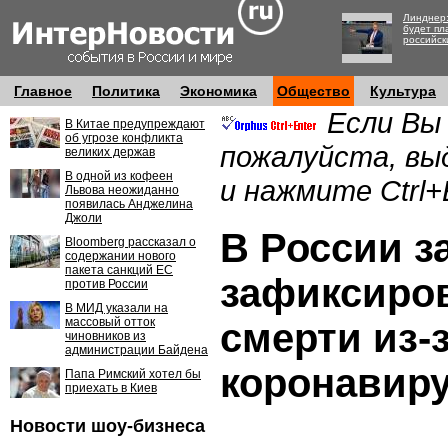
Линднер:
будет пл
российск
Главное
Политика
Экономика
Общество
Культура
Если Вы
В Китае предупреждают
об угрозе конфликта
пожалуйста, вы
великих держав
В одной из кофеен
и нажмите Ctrl+
Львова неожиданно
появилась Анджелина
Джоли
В России з
Bloomberg рассказал о
содержании нового
пакета санкций ЕС
зафиксиро
против России
В МИД указали на
массовый отток
смерти из-
чиновников из
администрации Байдена
коронавир
Папа Римский хотел бы
приехать в Киев
Новости шоу-бизнеса