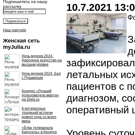
Подпишитесь на нашу
10.7.2021 13:
рассылку
Фо
Наш партнёр
З
Женская сеть
myJulia.ru
д
Ночь музеев 2024.
зафиксировал
Народное искусство на
высшем уровне
летальных ис
Ночь музеев 2024. Бал
с Пушкиным
пациентов с 
Конкурс «Лучший
диагнозом, с
пользователь марта»
на Diets.ru
оперативный 
6 интересных
традиций встречи
нового года со всего
мира
«Ёлка телеканала
Уровень суто
Карусель» в Крокусе