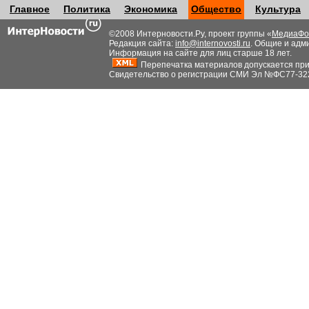
Главное
Политика
Экономика
Общество
Культура
©2008 Интерновости.Ру, проект группы «
МедиаФо
Редакция сайта:
info@internovosti.ru
. Общие и адм
Информация на сайте для лиц старше 18 лет.
Перепечатка материалов допускается при н
Свидетельство о регистрации СМИ Эл №ФС77-32