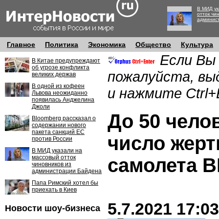
В МИД ук
отток чи
админис
Главное
Политика
Экономика
Общество
Культура
Если Вы
В Китае предупреждают
об угрозе конфликта
пожалуйста, вы
великих держав
В одной из кофеен
и нажмите Ctrl+
Львова неожиданно
появилась Анджелина
Джоли
До 50 чело
Bloomberg рассказал о
содержании нового
пакета санкций ЕС
число жерт
против России
В МИД указали на
массовый отток
самолета 
чиновников из
администрации Байдена
Папа Римский хотел бы
приехать в Киев
5.7.2021 17:03
Новости шоу-бизнеса