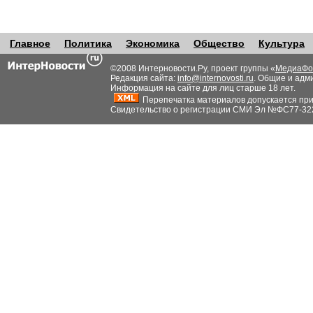
Главное
Политика
Экономика
Общество
Культура
©2008 Интерновости.Ру, проект группы «
МедиаФо
Редакция сайта:
info@internovosti.ru
. Общие и адм
Информация на сайте для лиц старше 18 лет.
Перепечатка материалов допускается при н
Свидетельство о регистрации СМИ Эл №ФС77-32