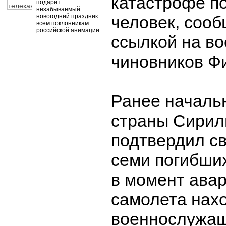
катастрофе по
подарит
незабываемый
новогодний праздник
человек, сооб
всем поклонникам
российской анимации
ссылкой на в
чиновников Ф
Ранее началь
страны Сирил
подтвердил св
семи погибших
в момент авар
самолета нах
военнослужащ