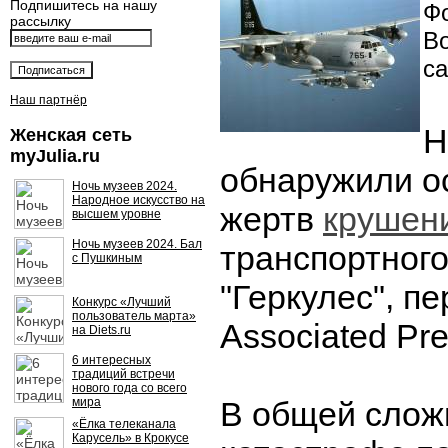
Подпишитесь на нашу
Фо
рассылку
В
са
Наш партнёр
Н
Женская сеть
myJulia.ru
обнаружили о
Ночь музеев 2024.
Народное искусство на
жертв
крушен
высшем уровне
Ночь музеев 2024. Бал
транспортного
с Пушкиным
"Геркулес", п
Конкурс «Лучший
пользователь марта»
Associated Pre
на Diets.ru
6 интересных
традиций встречи
нового года со всего
мира
В общей слож
«Ёлка телеканала
Карусель» в Крокусе