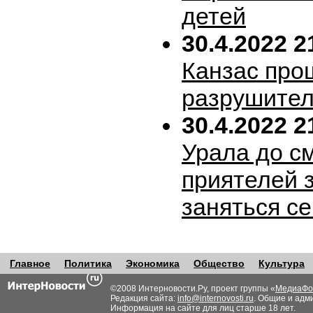
детей
30.4.2022 2
Канзас про
разрушител
30.4.2022 2
Урала до с
приятелей 
заняться с
Главное
Политика
Экономика
Общество
Культура
©2008 Интерновости.Ру, проект группы «
МедиаФо
Редакция сайта:
info@internovosti.ru
. Общие и адм
Информация на сайте для лиц старше 18 лет.