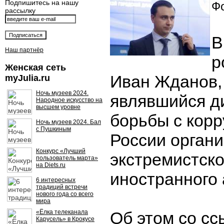
Подпишитесь на нашу
Фо
рассылку
В
Наш партнёр
р
Женская сеть
Иван Жданов,
myJulia.ru
Ночь музеев 2024.
являвшийся д
Народное искусство на
высшем уровне
борьбы с корр
Ночь музеев 2024. Бал
с Пушкиным
России орган
Конкурс «Лучший
экстремистско
пользователь марта»
на Diets.ru
иностранного 
6 интересных
традиций встречи
нового года со всего
мира
«Ёлка телеканала
Об этом со сс
Карусель» в Крокусе