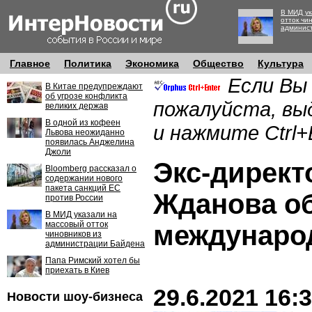
В МИД ук
отток чи
админис
Главное
Политика
Экономика
Общество
Культура
Если Вы
В Китае предупреждают
об угрозе конфликта
пожалуйста, вы
великих держав
В одной из кофеен
и нажмите Ctrl+
Львова неожиданно
появилась Анджелина
Джоли
Экс-директ
Bloomberg рассказал о
содержании нового
пакета санкций ЕС
Жданова о
против России
В МИД указали на
массовый отток
междунаро
чиновников из
администрации Байдена
Папа Римский хотел бы
приехать в Киев
29.6.2021 16:
Новости шоу-бизнеса