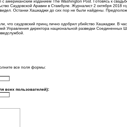
с американским изданием The Washington Post. Готовясь к свадьб
ство Саудовской Аравии в Стамбуле. Журналист 2 октября 2018 го
 видел. Останки Хашкаджи до сих пор не были найдены. Предполож
, что саудовский принц лично одобрил убийство Хашкаджи. В час
ей Управления директора национальной разведки Соединенных Шт
зведслужбой.
олните все поля формы:
ля всех пользователей):