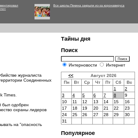
мментировал
Все школы Пекина закрыли из-за коронавируса
нте»
Тайны дня
Поиск
Интерновости
Интернет
убийстве журналиста
<<
Август 2026
 территории Соединенных
Пн
Вт
Ср
Чт
Пт
Сб
Вс
1
2
k Times.
3
4
5
6
7
8
9
10
11
12
13
14
15
16
й был одобрен
17
18
19
20
21
22
23
чество охраны лидеров
24
25
26
27
28
29
30
31
ывать на "опасность
Популярное