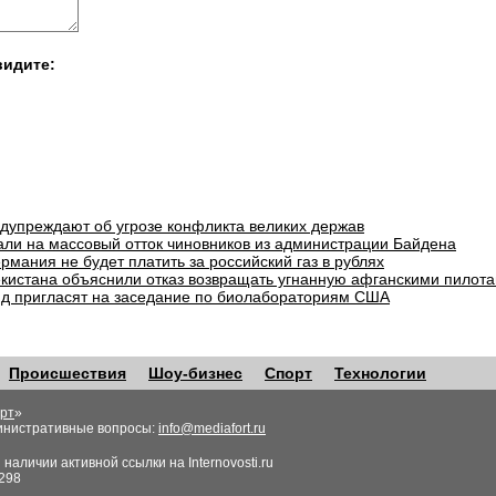
видите:
едупреждают об угрозе конфликта великих держав
али на массовый отток чиновников из администрации Байдена
рмания не будет платить за российский газ в рублях
екистана объяснили отказ возвращать угнанную афганскими пилота
д пригласят на заседание по биолабораториям США
Происшествия
Шоу-бизнес
Спорт
Технологии
рт
»
инистративные вопросы:
info@mediafort.ru
аличии активной ссылки на Internovosti.ru
298