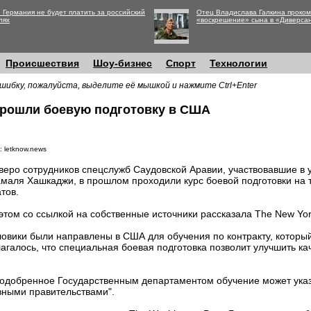
 Германия не будет платить за российский
Отец Владислава Галкина проко
лях
«воскрешение» сына в «Диверса
Происшествия
Шоу-бизнес
Спорт
Технологии
шибку, пожалуйста, выделите её мышкой и нажмите Ctrl+Enter
прошли боевую подготовку в США
: letknow.news
веро сотрудников спецслужб Саудовской Аравии, участвовавшие в 
маля Хашкаджи, в прошлом проходили курс боевой подготовки на
тов.
этом со ссылкой на собственные источники рассказала The New Yor
ловики были направлены в США для обучения по контракту, которы
галось, что специальная боевая подготовка позволит улучшить ка
 одобренное Государственным департаментом обучение может указ
вными правительствами".