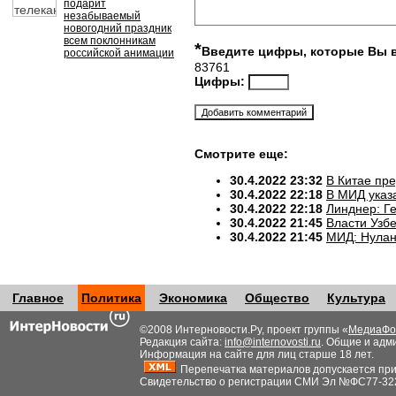
подарит
незабываемый
новогодний праздник
всем поклонникам
*
Введите цифры, которые Вы 
российской анимации
83761
Цифры:
Смотрите еще:
30.4.2022 23:32
В Китае пр
30.4.2022 22:18
В МИД указ
30.4.2022 22:18
Линднер: Ге
30.4.2022 21:45
Власти Узб
30.4.2022 21:45
МИД: Нулан
Главное
Политика
Экономика
Общество
Культура
©2008 Интерновости.Ру, проект группы «
МедиаФо
Редакция сайта:
info@internovosti.ru
. Общие и адм
Информация на сайте для лиц старше 18 лет.
Перепечатка материалов допускается при н
Свидетельство о регистрации СМИ Эл №ФС77-32