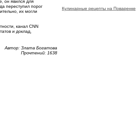
е, он явился для
да переступил порог
Кулинарные рецепты на Поваренке
ительно, их могли
тности, канал CNN
атов и доклад,
Автор: Злата Богатова
Прочтений: 1638