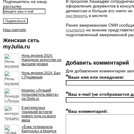
В прошлом Хашкаджи сотрудничал 
Подпишитесь на нашу
оформления документов в консуль
рассылку
дипмиссии и больше его никто не
растворить
в кислоте.
Ранее американские СМИ сообщили
ссылался
на мнение представител
Наш партнёр
подготовленный американской ра
Женская сеть
myJulia.ru
Ночь музеев 2024.
Народное искусство на
Добавить комментарий
высшем уровне
Для добавления комментария зап
Ночь музеев 2024. Бал
*
Ваше имя или псевдоним:
с Пушкиным
Конкурс «Лучший
*
Ваш e-mail (не отображается д
пользователь марта»
на Diets.ru
6 интересных
*
Ваш комментарий:
традиций встречи
нового года со всего
мира
«Ёлка телеканала
Карусель» в Крокусе