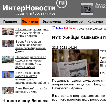
Линднер:
газ в руб
Главное
Политика
Экономика
Общество
Культура
Если Вы заметили о
В Китае предупреждают
об угрозе конфликта
великих держав
NYT: Убийцы Хашкаджи 
В одной из кофеен
Львова неожиданно
23.6.2021 14:24
появилась Анджелина
Фото
Джоли
Bloomberg рассказал о
Чет
содержании нового
Джа
пакета санкций ЕС
Шта
против России
Об 
В МИД указали на
массовый отток
чиновников из
По данным газеты, саудовские си
администрации Байдена
американским Госдепом. Предпола
Саудовской Аравии.
Папа Римский хотел бы
приехать в Киев
В материале подчеркивается, что
военного партнерства с репресси
Новости шоу-бизнеса