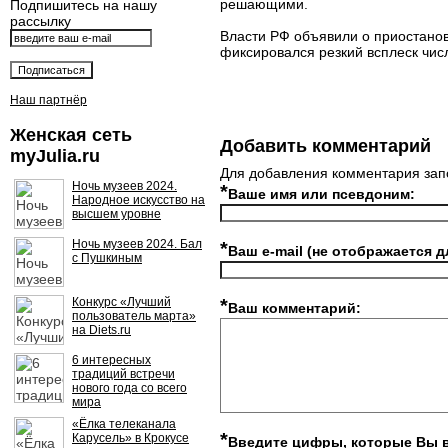
решающими.
Подпишитесь на нашу
рассылку
Власти РФ объявили о приостанов
фиксировался резкий всплеск чи
Наш партнёр
Женская сеть
Добавить комментарий
myJulia.ru
Для добавления комментария зап
Ночь музеев 2024.
*
Ваше имя или псевдоним:
Народное искусство на
высшем уровне
Ночь музеев 2024. Бал
*
Ваш e-mail (не отображается д
с Пушкиным
Конкурс «Лучший
*
Ваш комментарий:
пользователь марта»
на Diets.ru
6 интересных
традиций встречи
нового года со всего
мира
«Ёлка телеканала
*
Карусель» в Крокусе
Введите цифры, которые Вы 