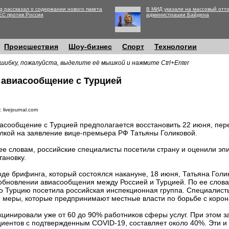
g рассказал о содержании нового пакета
В МИД указали на массовый отто
ЕС против России
администрации Байдена
Происшествия
Шоу-бизнес
Спорт
Технологии
шибку, пожалуйста, выделите её мышкой и нажмите Ctrl+Enter
 авиасообщение с Турцией
 livejournal.com
асообщение с Турцией предполагается восстановить 22 июня, пе
лкой на заявление вице-премьера РФ Татьяны Голиковой.
ее словам, российские специалисты посетили страну и оценили э
тановку.
оде брифинга, который состоялся накануне, 18 июня, Татьяна Гол
обновлении авиасообщения между Россией и Турцией. По ее словам
то Турцию посетила российская инспекционная группа. Специалис
 меры, которые предпринимают местные власти по борьбе с корон
кцинировали уже от 60 до 90% работников сферы услуг. При этом з
иентов с подтвержденным COVID-19, составляет около 40%. Эти и