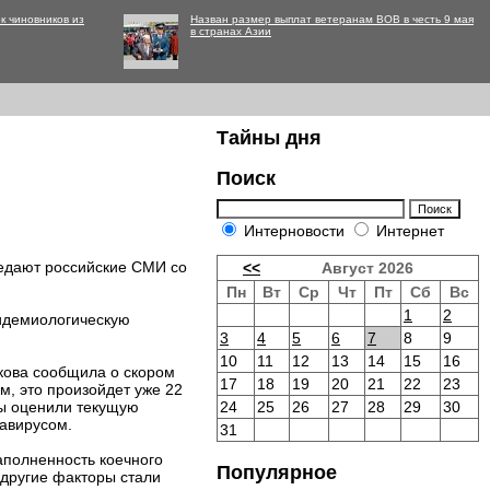
к чиновников из
Назван размер выплат ветеранам ВОВ в честь 9 мая
в странах Азии
Тайны дня
Поиск
Интерновости
Интернет
редают российские СМИ со
<<
Август 2026
Пн
Вт
Ср
Чт
Пт
Сб
Вс
1
2
пидемиологическую
3
4
5
6
7
8
9
10
11
12
13
14
15
16
икова сообщила о скором
17
18
19
20
21
22
23
, это произойдет уже 22
ты оценили текущую
24
25
26
27
28
29
30
авирусом.
31
аполненность коечного
Популярное
 другие факторы стали