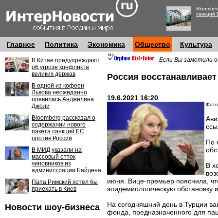
Bloomber
санкций 
Главное
Политика
Экономика
Общество
Культура
Если Вы заметили о
В Китае предупреждают
об угрозе конфликта
великих держав
Россия восстанавливает
В одной из кофеен
Львова неожиданно
19.6.2021 16:20
появилась Анджелина
Фото:
Джоли
Bloomberg рассказал о
Ави
содержании нового
ссы
пакета санкций ЕС
против России
По 
обс
В МИД указали на
массовый отток
чиновников из
В х
администрации Байдена
воз
июня. Вице-премьер пояснила, ч
Папа Римский хотел бы
эпидемиологическую обстановку и
приехать в Киев
На сегодняшний день в Турции ва
Новости шоу-бизнеса
фонда, предназначенного для пац