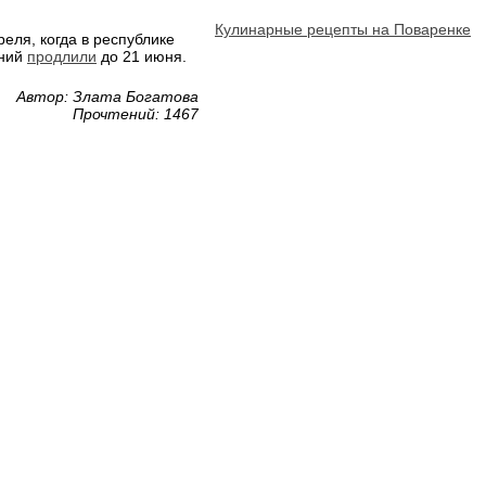
Кулинарные рецепты на Поваренке
еля, когда в республике
ений
продлили
до 21 июня.
Автор: Злата Богатова
Прочтений: 1467