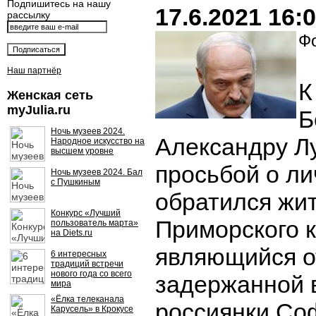
Подпишитесь на нашу
17.6.2021 16:
рассылку
Фо
Наш партнёр
К
Женская сеть
myJulia.ru
Б
Ночь музеев 2024.
Александру Л
Народное искусство на
высшем уровне
просьбой о ли
Ночь музеев 2024. Бал
с Пушкиным
обратился жи
Конкурс «Лучший
Приморского к
пользователь марта»
на Diets.ru
являющийся о
6 интересных
традиций встречи
нового года со всего
задержанной 
мира
«Ёлка телеканала
россиянки Со
Карусель» в Крокусе