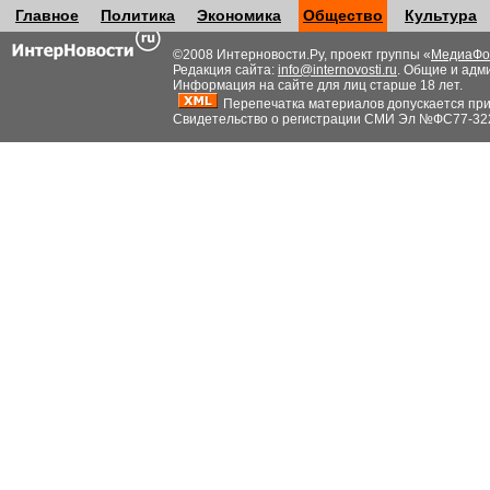
Главное
Политика
Экономика
Общество
Культура
©2008 Интерновости.Ру, проект группы «
МедиаФо
Редакция сайта:
info@internovosti.ru
. Общие и адм
Информация на сайте для лиц старше 18 лет.
Перепечатка материалов допускается при н
Свидетельство о регистрации СМИ Эл №ФС77-32