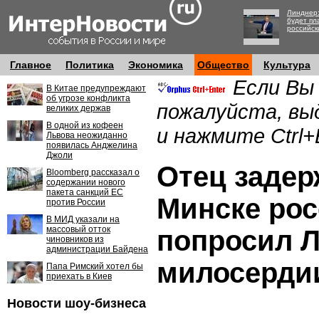
Линднер:
будет пл
российск
Главное
Политика
Экономика
Общество
Культура
Если Вы
В Китае предупреждают
об угрозе конфликта
пожалуйста, вы
великих держав
В одной из кофеен
и нажмите Ctrl+
Львова неожиданно
появилась Анджелина
Джоли
Отец задер
Bloomberg рассказал о
содержании нового
пакета санкций ЕС
Минске ро
против России
В МИД указали на
массовый отток
попросил Л
чиновников из
администрации Байдена
милосерди
Папа Римский хотел бы
приехать в Киев
Новости шоу-бизнеса