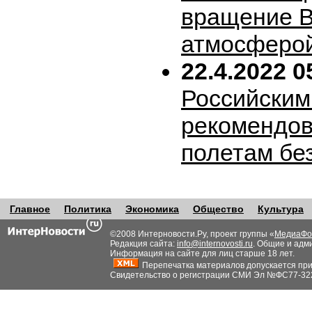
вращение В
атмосферо
22.4.2022 0
Российским
рекомендов
полетам бе
Главное
Политика
Экономика
Общество
Культура
©2008 Интерновости.Ру, проект группы «
МедиаФо
Редакция сайта:
info@internovosti.ru
. Общие и адм
Информация на сайте для лиц старше 18 лет.
Перепечатка материалов допускается при н
Свидетельство о регистрации СМИ Эл №ФС77-32