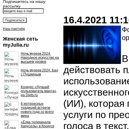
Подпишитесь на нашу
рассылку
16.4.2021 11:
Фо
Наш партнёр
op
Женская сеть
myJulia.ru
Ночь музеев 2024.
В
Народное искусство на
высшем уровне
действовать 
Ночь музеев 2024. Бал
с Пушкиным
использовани
Конкурс «Лучший
искусственног
пользователь марта»
на Diets.ru
(ИИ), которая
6 интересных
традиций встречи
услуги по пр
нового года со всего
мира
«Ёлка телеканала
голоса в текст.
Карусель» в Крокусе