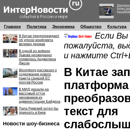
Линднер:
будет пл
российск
Главное
Политика
Экономика
Общество
Культура
Если Вы
В Китае предупреждают
об угрозе конфликта
пожалуйста, вы
великих держав
В одной из кофеен
и нажмите Ctrl+
Львова неожиданно
появилась Анджелина
Джоли
В Китае за
Bloomberg рассказал о
содержании нового
пакета санкций ЕС
платформа
против России
В МИД указали на
массовый отток
преобразов
чиновников из
администрации Байдена
текст для
Папа Римский хотел бы
приехать в Киев
слабослы
Новости шоу-бизнеса