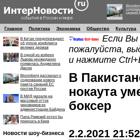
Bloomber
содержан
санкций 
Главное
Политика
Экономика
Общество
Культура
Если Вы
В Китае предупреждают
об угрозе конфликта
пожалуйста, вы
великих держав
В одной из кофеен
и нажмите Ctrl+
Львова неожиданно
появилась Анджелина
Джоли
В Пакистан
Bloomberg рассказал о
содержании нового
пакета санкций ЕС
нокаута ум
против России
В МИД указали на
массовый отток
боксер
чиновников из
администрации Байдена
Папа Римский хотел бы
приехать в Киев
2.2.2021 21:52
Новости шоу-бизнеса