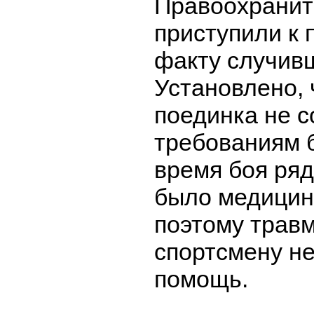
Правоохранит
приступили к 
факту случивш
Установлено, 
поединка не с
требованиям 
время боя ряд
было медицинс
поэтому трав
спортсмену н
помощь.