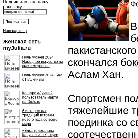
Подпишитесь на нашу
Фо
рассылку
В
Наш партнёр
б
Женская сеть
пакистанского
myJulia.ru
Ночь музеев 2024.
скончался бо
Народное искусство на
высшем уровне
Аслам Хан.
Ночь музеев 2024. Бал
с Пушкиным
Конкурс «Лучший
Спортсмен по
пользователь марта»
на Diets.ru
тяжелейшие т
6 интересных
традиций встречи
поединка со с
нового года со всего
мира
«Ёлка телеканала
соотечествен
Карусель» в Крокусе