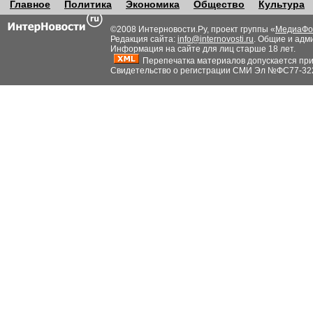
Главное
Политика
Экономика
Общество
Культура
©2008 Интерновости.Ру, проект группы «
МедиаФо
Редакция сайта:
info@internovosti.ru
. Общие и адм
Информация на сайте для лиц старше 18 лет.
Перепечатка материалов допускается при н
Свидетельство о регистрации СМИ Эл №ФС77-32