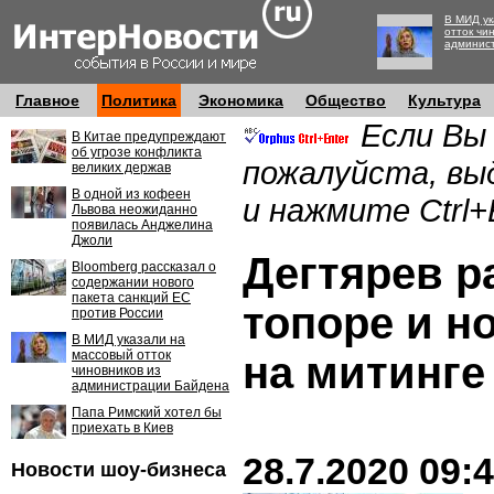
В МИД ук
отток чи
админис
Главное
Политика
Экономика
Общество
Культура
Если Вы
В Китае предупреждают
об угрозе конфликта
пожалуйста, вы
великих держав
В одной из кофеен
и нажмите Ctrl+
Львова неожиданно
появилась Анджелина
Джоли
Дегтярев р
Bloomberg рассказал о
содержании нового
пакета санкций ЕС
топоре и н
против России
В МИД указали на
массовый отток
на митинге
чиновников из
администрации Байдена
Папа Римский хотел бы
приехать в Киев
28.7.2020 09:
Новости шоу-бизнеса