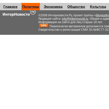
Главное
Политика
Экономика
Общество
Культура
©2008 Интерновости.Ру, проект группы «
МедиаФо
Редакция сайта:
info@internovosti.ru
. Общие и адм
Информация на сайте для лиц старше 18 лет.
Перепечатка материалов допускается при н
Свидетельство о регистрации СМИ Эл №ФС77-32