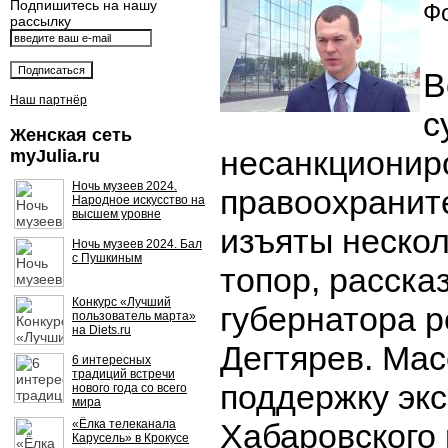
Подпишитесь на нашу
Фо
рассылку
В
Наш партнёр
с
Женская сеть
несанкционир
myJulia.ru
Ночь музеев 2024.
правоохранит
Народное искусство на
высшем уровне
изъяты нескол
Ночь музеев 2024. Бал
с Пушкиным
топор, расска
Конкурс «Лучший
губернатора 
пользователь марта»
на Diets.ru
Дегтярев. Мас
6 интересных
традиций встречи
поддержку экс
нового года со всего
мира
«Ёлка телеканала
Хабаровского 
Карусель» в Крокусе