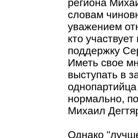
региона Михаи
словам чиновн
уважением отн
кто участвует 
поддержку Сер
Иметь свое м
выступать в з
однопартийца
нормально, п
Михаил Дегтя
Однако "лучш