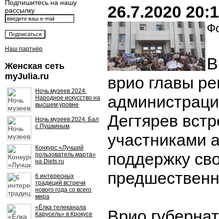
Подпишитесь на нашу
26.7.2020 20:
рассылку
Фо
Наш партнёр
В
Женская сеть
myJulia.ru
врио главы р
Ночь музеев 2024.
администраци
Народное искусство на
высшем уровне
Дегтярев встр
Ночь музеев 2024. Бал
с Пушкиным
участниками а
Конкурс «Лучший
поддержку св
пользователь марта»
на Diets.ru
предшественн
6 интересных
традиций встречи
нового года со всего
мира
«Ёлка телеканала
Врио губерна
Карусель» в Крокусе