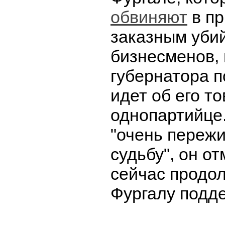
обвиняют
в пр
заказным уби
бизнесменов,
губернатора п
идет об его т
однопартийце.
"очень пережи
судьбу", он о
сейчас продо
Фургалу подд