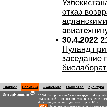
Узбекистан
отказ возв
афганскими
авиатехник
30.4.2022 2
Нуланд при
заседание 
биолабора
Главное
Политика
Экономика
Общество
Культура
©2008 Интерновости.Ру, проект группы «
МедиаФо
Редакция сайта:
info@internovosti.ru
. Общие и адм
Информация на сайте для лиц старше 18 лет.
Перепечатка материалов допускается при н