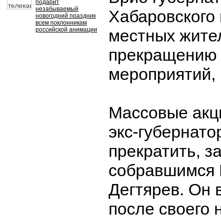
подарит
незабываемый
Хабаровского 
новогодний праздник
всем поклонникам
российской анимации
местных жите
прекращению 
мероприятий,
Массовые акц
экс-губернато
прекратить, з
собравшимся
Дегтярев. Он 
после своего 