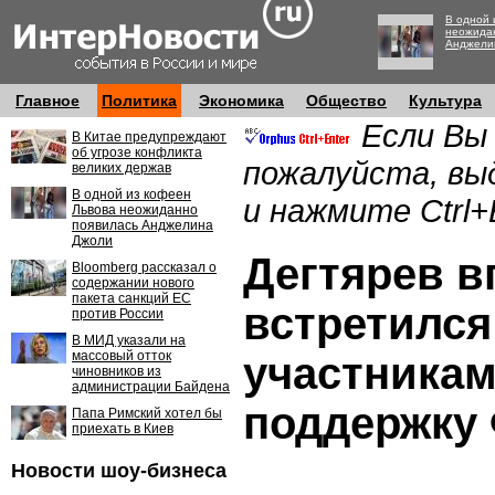
В одной 
неожида
Анджели
Главное
Политика
Экономика
Общество
Культура
Если Вы
В Китае предупреждают
об угрозе конфликта
пожалуйста, вы
великих держав
В одной из кофеен
и нажмите Ctrl+
Львова неожиданно
появилась Анджелина
Джоли
Дегтярев 
Bloomberg рассказал о
содержании нового
пакета санкций ЕС
встретился
против России
В МИД указали на
массовый отток
участникам
чиновников из
администрации Байдена
поддержку
Папа Римский хотел бы
приехать в Киев
Новости шоу-бизнеса