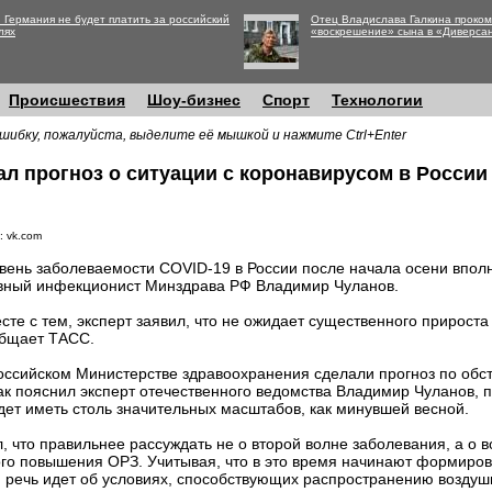
 Германия не будет платить за российский
Отец Владислава Галкина проко
лях
«воскрешение» сына в «Диверса
Происшествия
Шоу-бизнес
Спорт
Технологии
шибку, пожалуйста, выделите её мышкой и нажмите Ctrl+Enter
ал прогноз о ситуации с коронавирусом в России
: vk.com
вень заболеваемости COVID-19 в России после начала осени вполн
вный инфекционист Минздрава РФ Владимир Чуланов.
сте с тем, эксперт заявил, что не ожидает существенного прирост
бщает ТАСС.
оссийском Министерстве здравоохранения сделали прогноз по обс
ак пояснил эксперт отечественного ведомства Владимир Чуланов, 
дет иметь столь значительных масштабов, как минувшей весной.
, что правильнее рассуждать не о второй волне заболевания, а о
го повышения ОРЗ. Учитывая, что в это время начинают формиров
, речь идет об условиях, способствующих распространению возду