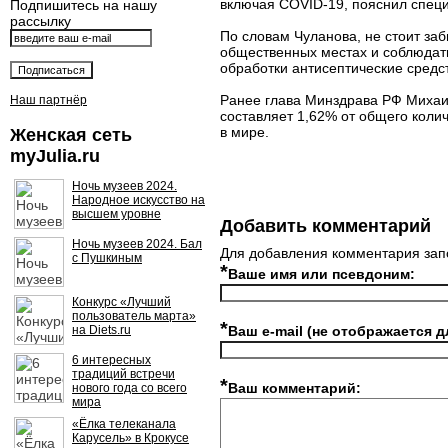
включая COVID-19, пояснил специ
Подпишитесь на нашу
рассылку
По словам Чуланова, не стоит за
общественных местах и соблюдать
обработки антисептические средс
Ранее глава Минздрава РФ Миха
Наш партнёр
составляет 1,62% от общего коли
в мире.
Женская сеть
myJulia.ru
Ночь музеев 2024.
Народное искусство на
высшем уровне
Добавить комментарий
Ночь музеев 2024. Бал
Для добавления комментария зап
с Пушкиным
*
Ваше имя или псевдоним:
Конкурс «Лучший
пользователь марта»
*
на Diets.ru
Ваш e-mail (не отображается д
6 интересных
традиций встречи
*
Ваш комментарий:
нового года со всего
мира
«Ёлка телеканала
Карусель» в Крокусе