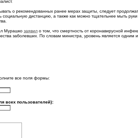
алист.
бывать о рекомендованных ранее мерах защиты, следует продолжат
 социальную дистанцию, а также как можно тщательнее мыть руки
тва.
ил Мурашко
заявил
о том, что смертность от коронавирусной инфек
чества заболевших. По словам министра, уровень является одним и
олните все поля формы:
ля всех пользователей):