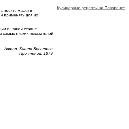
Кулинарные рецепты на Поваренке
ь носить маски в
 и применять для их
ции в нашей стране
з самых низких показателей
Автор: Злата Богатова
Прочтений: 1879