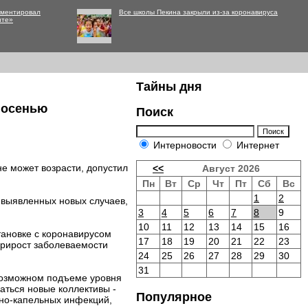
мментировал
Все школы Пекина закрыли из-за коронавируса
нте»
Тайны дня
 осенью
Поиск
Интерновости
Интернет
е может возрасти, допустил
<<
Август 2026
Пн
Вт
Ср
Чт
Пт
Сб
Вс
1
2
а выявленных новых случаев,
3
4
5
6
7
8
9
10
11
12
13
14
15
16
тановке с коронавирусом
17
18
19
20
21
22
23
прирост заболеваемости
24
25
26
27
28
29
30
31
 возможном подъеме уровня
аться новые коллективы -
Популярное
шно-капельных инфекций,