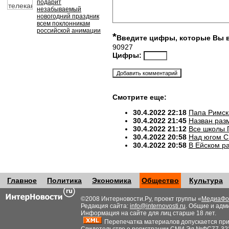
подарит
незабываемый
новогодний праздник
всем поклонникам
российской анимации
*
Введите цифры, которые Вы 
90927
Цифры:
Смотрите еще:
30.4.2022 22:18
Папа Римск
30.4.2022 21:45
Назван разм
30.4.2022 21:12
Все школы 
30.4.2022 20:58
Над югом С
30.4.2022 20:58
В Ейском р
Главное
Политика
Экономика
Общество
Культура
©2008 Интерновости.Ру, проект группы «
МедиаФо
Редакция сайта:
info@internovosti.ru
. Общие и адм
Информация на сайте для лиц старше 18 лет.
Перепечатка материалов допускается при н