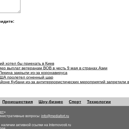
видите:
ий хотел бы приехать в Киев
ер выплат ветеранам ВОВ в честь 9 мая в странах Азии
Пекина закрыли из-за коронавируса
ША пролетел огненный шар
айоне Кубани из-за антитеррористических мероприятий запретили 
Происшествия
Шоу-бизнес
Спорт
Технологии
рт
»
инистративные вопросы:
info@mediafort.ru
аличии активной ссылки на Internovosti.ru