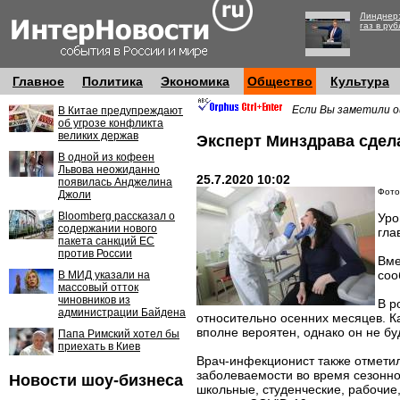
Линднер:
газ в руб
Главное
Политика
Экономика
Общество
Культура
Если Вы заметили о
В Китае предупреждают
об угрозе конфликта
великих держав
Эксперт Минздрава сдел
В одной из кофеен
Львова неожиданно
25.7.2020 10:02
появилась Анджелина
Фото
Джоли
Bloomberg рассказал о
Уро
содержании нового
гла
пакета санкций ЕС
против России
Вме
соо
В МИД указали на
массовый отток
чиновников из
В р
администрации Байдена
относительно осенних месяцев. К
вполне вероятен, однако он не бу
Папа Римский хотел бы
приехать в Киев
Врач-инфекционист также отметил
заболеваемости во время сезонно
Новости шоу-бизнеса
школьные, студенческие, рабочие