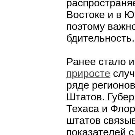
распространя
Востоке и в Ю
поэтому важн
бдительность.
Ранее стало 
приросте
случ
ряде регионо
Штатов. Губе
Техаса и Фло
штатов связы
показателей 