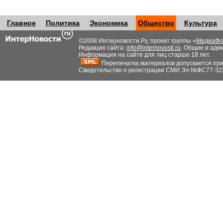
Главное
Политика
Экономика
Общество
Культура
©2008 Интерновости.Ру, проект группы «
МедиаФо
Редакция сайта:
info@internovosti.ru
. Общие и адм
Информация на сайте для лиц старше 18 лет.
Перепечатка материалов допускается при н
Свидетельство о регистрации СМИ Эл №ФС77-32