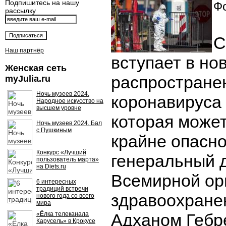
Подпишитесь на нашу
Фо
рассылку
С
Наш партнёр
вступает в но
Женская сеть
распростране
myJulia.ru
Ночь музеев 2024.
коронавируса
Народное искусство на
высшем уровне
которая может
Ночь музеев 2024. Бал
с Пушкиным
крайне опасно
Конкурс «Лучший
генеральный 
пользователь марта»
на Diets.ru
Всемирной ор
6 интересных
традиций встречи
здравоохране
нового года со всего
мира
«Ёлка телеканала
Адханом Гебре
Карусель» в Крокусе