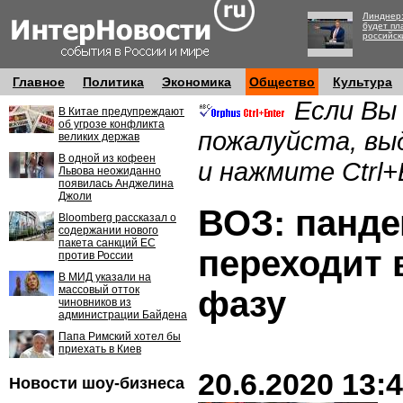
Линднер:
будет пл
российск
Главное
Политика
Экономика
Общество
Культура
Если Вы
В Китае предупреждают
об угрозе конфликта
пожалуйста, вы
великих держав
В одной из кофеен
и нажмите Ctrl+
Львова неожиданно
появилась Анджелина
Джоли
ВОЗ: панд
Bloomberg рассказал о
содержании нового
пакета санкций ЕС
переходит 
против России
В МИД указали на
массовый отток
фазу
чиновников из
администрации Байдена
Папа Римский хотел бы
приехать в Киев
20.6.2020 13:
Новости шоу-бизнеса