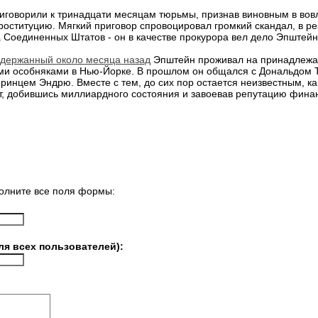
иговорили к тринадцати месяцам тюрьмы, признав виновным в вов
оституцию. Мягкий приговор спровоцировал громкий скандал, в рез
а Соединенных Штатов - он в качестве прокурора вел дело Эпштейн
адержанный около месяца назад
Эпштейн проживал на принадлежа
ыми особняками в Нью-Йорке. В прошлом он общался с Дональдом
принцем Эндрю. Вместе с тем, до сих пор остается неизвестным, к
от, добившись миллиардного состояния и завоевав репутацию фина
олните все поля формы:
ля всех пользователей):