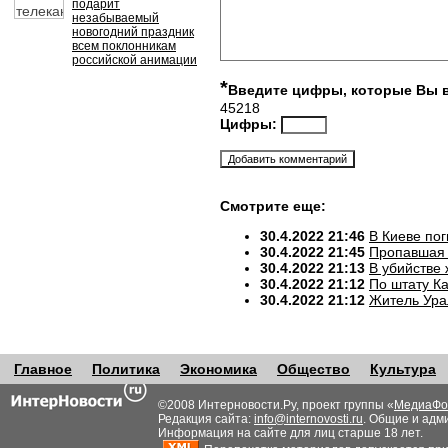
подарит
незабываемый
новогодний праздник
всем поклонникам
российской анимации
*
Введите цифры, которые Вы 
45218
Цифры:
Смотрите еще:
30.4.2022 21:46
В Киеве по
30.4.2022 21:45
Пропавшая 
30.4.2022 21:13
В убийстве
30.4.2022 21:12
По штату К
30.4.2022 21:12
Житель Ура
Главное
Политика
Экономика
Общество
Культура
©2008 Интерновости.Ру, проект группы «
МедиаФо
Редакция сайта:
info@internovosti.ru
. Общие и адм
Информация на сайте для лиц старше 18 лет.