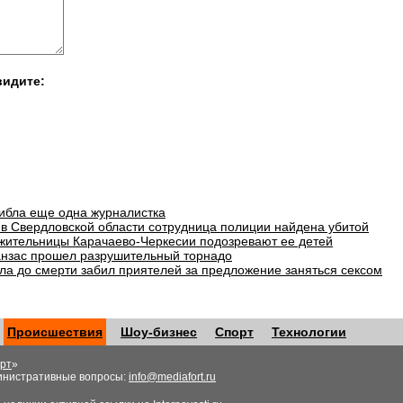
видите:
гибла еще одна журналистка
в Свердловской области сотрудница полиции найдена убитой
 жительницы Карачаево-Черкесии подозревают ее детей
анзас прошел разрушительный торнадо
ла до смерти забил приятелей за предложение заняться сексом
Происшествия
Шоу-бизнес
Спорт
Технологии
рт
»
инистративные вопросы:
info@mediafort.ru