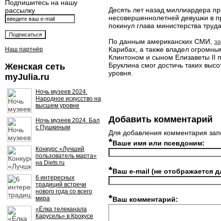
Подпишитесь на нашу
Десять лет назад миллиардера пр
рассылку
несовершеннолетней девушки в пр
покинул глава министерства труд
По данным американских СМИ,
з
Карибах, а также владел огромн
Наш партнёр
Клинтоном и сыном Елизаветы II 
Бруклина смог достичь таких выс
Женская сеть
уровня.
myJulia.ru
Ночь музеев 2024.
Народное искусство на
высшем уровне
Добавить комментарий
Ночь музеев 2024. Бал
с Пушкиным
Для добавления комментария зап
*
Ваше имя или псевдоним:
Конкурс «Лучший
пользователь марта»
на Diets.ru
*
Ваш e-mail (не отображается д
6 интересных
традиций встречи
нового года со всего
*
мира
Ваш комментарий:
«Ёлка телеканала
Карусель» в Крокусе