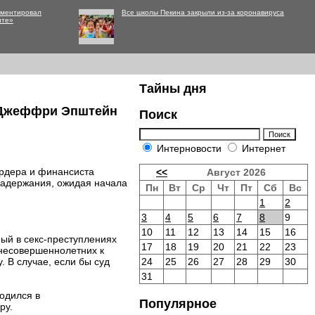
мментировал
Все школы Пекина закрыли из-за коронавируса
нте»
Тайны дня
р Джеффри Эпштейн
Поиск
Интерновости
Интернет
ардера и финансиста
<<
Август 2026
задержания, ожидая начала
Пн
Вт
Ср
Чт
Пт
Сб
Вс
1
2
3
4
5
6
7
8
9
10
11
12
13
14
15
16
ый в секс-преступлениях
17
18
19
20
21
22
23
несовершеннолетних к
 В случае, если бы суд
24
25
26
27
28
29
30
31
одился в
Популярное
ру.