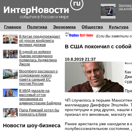
Линднер:
газ в руб
Главное
Политика
Экономика
Общество
Культура
Если Вы заметили о
В Китае предупреждают
об угрозе конфликта
великих держав
В США покончил с собо
В одной из кофеен
Львова неожиданно
10.8.2019 21:37
появилась Анджелина
Фото
Джоли
Bloomberg рассказал о
Как
содержании нового
Дже
пакета санкций ЕС
суд
против России
Пре
В МИД указали на
массовый отток
чиновников из
ЧП случилось в тюрьме Манхэттен
администрации Байдена
миллиардер Джеффри Эпштейн. Те
проституции и ряд других, нашли 
Папа Римский хотел бы
признал его виновным, магнату мо
приехать в Киев
Ранее арестанта уже находили в 
Новости шоу-бизнеса
полубессознательном состоянии, 