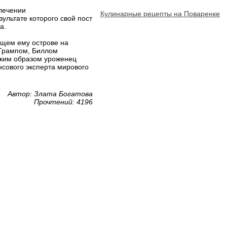
лечении
Кулинарные рецепты на Поваренке
ультате которого свой пост
а.
щем ему острове на
 Трампом, Биллом
аким образом уроженец
нсового эксперта мирового
Автор: Злата Богатова
Прочтений: 4196