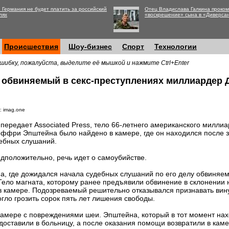
 Германия не будет платить за российский
Отец Владислава Галкина проко
лях
«воскрешение» сына в «Диверса
Происшествия
Шоу-бизнес
Спорт
Технологии
шибку, пожалуйста, выделите её мышкой и нажмите Ctrl+Enter
й обвиняемый в секс-преступлениях миллиарде
: imag.one
 передает Associated Press, тело 66-летнего американского милли
ффри Эпштейна было найдено в камере, где он находился после 
ебных слушаний.
дположительно, речь идет о самоубийстве.
а, где дожидался начала судебных слушаний по его делу обвиняем
ло магната, которому ранее предъявили обвинение в склонении 
в камере. Подозреваемый решительно отказывался признавать вину.
гло грозить сорок пять лет лишения свободы.
камере с повреждениями шеи. Эпштейна, который в тот момент нах
доставили в больницу, а после оказания помощи возвратили в каме