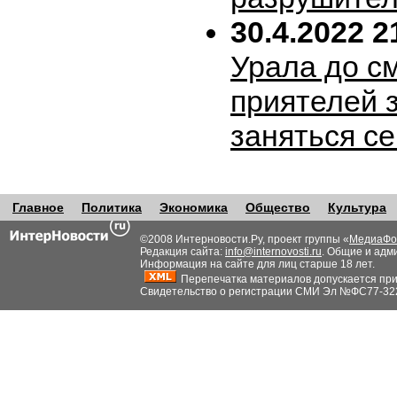
30.4.2022 2
Урала до с
приятелей 
заняться с
Главное
Политика
Экономика
Общество
Культура
©2008 Интерновости.Ру, проект группы «
МедиаФо
Редакция сайта:
info@internovosti.ru
. Общие и адм
Информация на сайте для лиц старше 18 лет.
Перепечатка материалов допускается при н
Свидетельство о регистрации СМИ Эл №ФС77-32