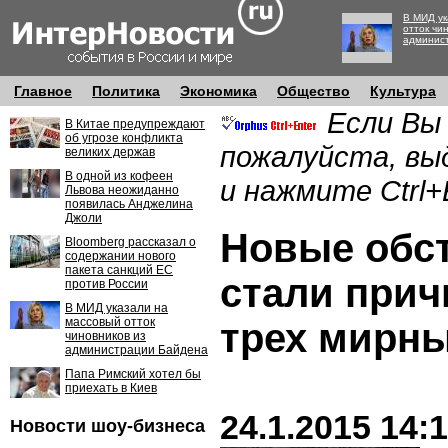
В МИД ук
отток чи
админис
Главное
Политика
Экономика
Общество
Культура
Если Вы
В Китае предупреждают
об угрозе конфликта
пожалуйста, вы
великих держав
В одной из кофеен
и нажмите Ctrl+
Львова неожиданно
появилась Анджелина
Джоли
Новые обс
Bloomberg рассказал о
содержании нового
пакета санкций ЕС
стали прич
против России
В МИД указали на
массовый отток
трех мирн
чиновников из
администрации Байдена
Папа Римский хотел бы
приехать в Киев
24.1.2015 14:
Новости шоу-бизнеса