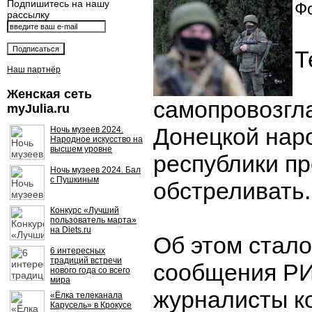
Подпишитесь на нашу
Фо
рассылку
Т
Наш партнёр
Женская сеть
самопровозгл
myJulia.ru
Донецкой нар
Ночь музеев 2024.
Народное искусство на
высшем уровне
республики п
Ночь музеев 2024. Бал
с Пушкиным
обстреливать.
Конкурс «Лучший
пользователь марта»
на Diets.ru
Об этом стало
6 интересных
традиций встречи
сообщения РИ
нового года со всего
мира
журналисты к
«Ёлка телеканала
Карусель» в Крокусе