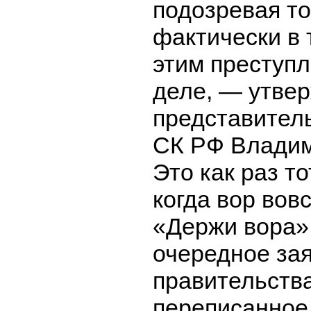
подозревая то
фактически в т
этим преступ
деле, — утве
представител
СК РФ Владим
Это как раз т
когда вор вов
«Держи вора».
очередное за
правительств
переписанное 