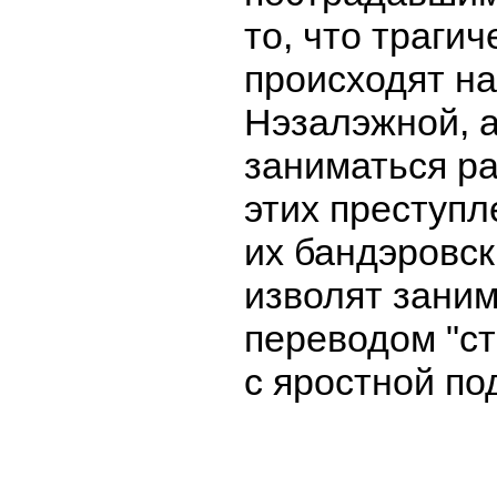
то, что траги
происходят н
Нэзалэжной, 
заниматься р
этих преступл
их бандэровск
изволят заним
переводом "с
с яростной по