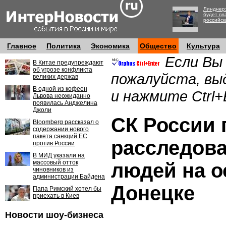
Линднер:
будет пл
российск
Главное
Политика
Экономика
Общество
Культура
Если Вы
В Китае предупреждают
об угрозе конфликта
пожалуйста, вы
великих держав
В одной из кофеен
и нажмите Ctrl+
Львова неожиданно
появилась Анджелина
Джоли
СК России 
Bloomberg рассказал о
содержании нового
пакета санкций ЕС
расследова
против России
В МИД указали на
массовый отток
людей на о
чиновников из
администрации Байдена
Донецке
Папа Римский хотел бы
приехать в Киев
Новости шоу-бизнеса