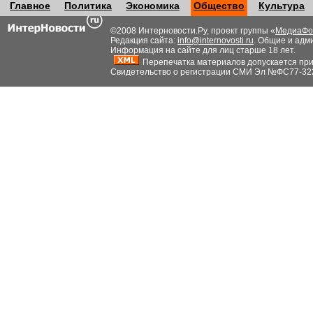
Главное
Политика
Экономика
Общество
Культура
©2008 Интерновости.Ру, проект группы «
МедиаФо
Редакция сайта:
info@internovosti.ru
. Общие и адм
Информация на сайте для лиц старше 18 лет.
Перепечатка материалов допускается при н
Свидетельство о регистрации СМИ Эл №ФС77-32