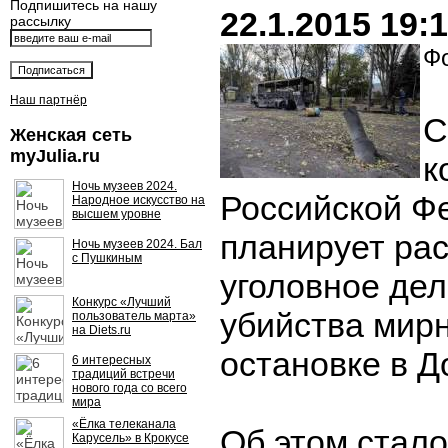
Подпишитесь на нашу
22.1.2015 19:
рассылку
Фо
Наш партнёр
С
Женская сеть
myJulia.ru
к
Ночь музеев 2024.
Российской Ф
Народное искусство на
высшем уровне
планирует ра
Ночь музеев 2024. Бал
с Пушкиным
уголовное дел
Конкурс «Лучший
убийства мир
пользователь марта»
на Diets.ru
остановке в Д
6 интересных
традиций встречи
нового года со всего
мира
«Ёлка телеканала
Об этом стало
Карусель» в Крокусе